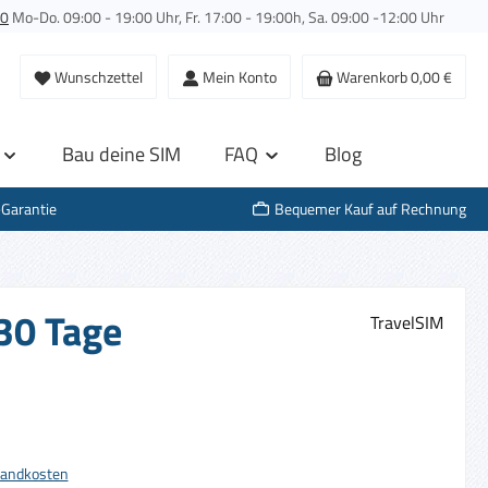
00
Mo-Do. 09:00 - 19:00 Uhr, Fr. 17:00 - 19:00h, Sa. 09:00 -12:00 Uhr
Wunschzettel
Mein Konto
Warenkorb
0,00 €
Bau deine SIM
FAQ
Blog
-Garantie
Bequemer Kauf auf Rechnung
 30 Tage
TravelSIM
s:
rsandkosten