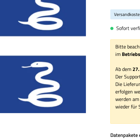
Versandkoste
Sofort verf
Bitte beach
im
Betrieb
Ab dem
27.
Der Support
Die Lieferu
erfolgen we
werden am 1
wieder für S
Datenpakete 