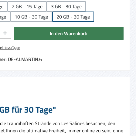
ge
2 GB - 15 Tage
3 GB - 30 Tage
age
10 GB - 30 Tage
20 GB - 30 Tage
 Gib den gewünschten Wert ein oder benutze die Schaltflächen um die Anzahl 
In den Warenkorb
el hinzufügen
er:
DE-ALMARTIN.6
 GB für 30 Tage"
 die traumhaften Strände von Les Salines besuchen, den
 Ihnen die ultimative Freiheit, immer online zu sein, ohne