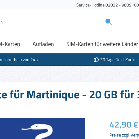
Service-Hotline
02832 - 980910
M-Karten
Aufladen
SIM-Karten für weitere Länder
nd innerhalb von 24h
30 Tage Geld-Zurück
e für Martinique - 20 GB für
Regulärer Prei
42,90 €
Preise zzgl. Ve