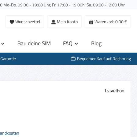
00
Mo-Do. 09:00 - 19:00 Uhr, Fr. 17:00 - 19:00h, Sa. 09:00 -12:00 Uhr
Wunschzettel
Mein Konto
Warenkorb
0,00 €
Bau deine SIM
FAQ
Blog
-Garantie
Bequemer Kauf auf Rechnung
TravelFon
s:
rsandkosten