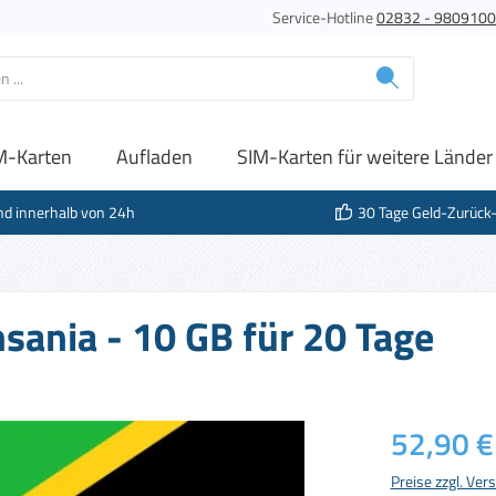
Service-Hotline
02832 - 980910
M-Karten
Aufladen
SIM-Karten für weitere Länder
nd innerhalb von 24h
30 Tage Geld-Zurück
nsania - 10 GB für 20 Tage
Regulärer Prei
52,90 €
Preise zzgl. Ve