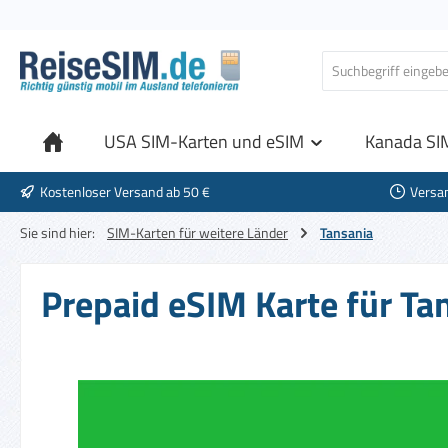
 Hauptinhalt springen
Zur Suche springen
Zur Hauptnavigation springen
USA SIM-Karten und eSIM
Kanada SI
Kostenloser Versand ab 50 €
Versa
Sie sind hier:
SIM-Karten für weitere Länder
Tansania
Prepaid eSIM Karte für Ta
Bildergalerie überspringen