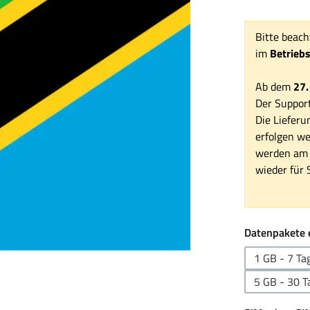
Bitte beach
im
Betrieb
Ab dem
27.
Der Support
Die Lieferu
erfolgen we
werden am 1
wieder für S
Datenpakete 
1 GB - 7 Ta
5 GB - 30 T