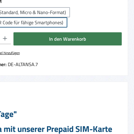
auswählen
M
Standard, Micro & Nano-Format)
R Code für fähige Smartphones)
 Gib den gewünschten Wert ein oder benutze die Schaltflächen um die Anzahl 
In den Warenkorb
el hinzufügen
er:
DE-ALTANSA.7
Tage"
a mit unserer Prepaid SIM-Karte