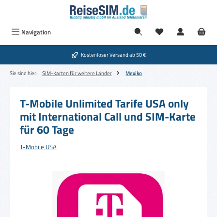
Zum Hauptinhalt springen
Navigation
Kostenloser Versand ab 50 €
Sie sind hier:
SIM-Karten für weitere Länder
Mexiko
T-Mobile Unlimited Tarife USA only
mit International Call und SIM-Karte
für 60 Tage
T-Mobile USA
Bildergalerie überspringen