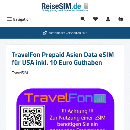
Zum Hauptinhalt springen
Navigation
Kostenloser Versand ab 50 €
TravelFon Prepaid Asien Data eSIM
für USA inkl. 10 Euro Guthaben
TravelSIM
Bildergalerie überspringen