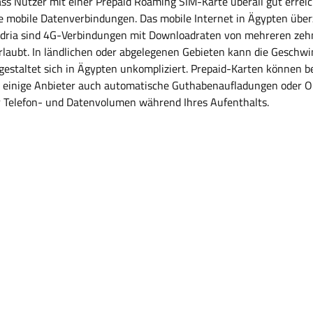
ass Nutzer mit einer Prepaid Roaming SIM-Karte überall gut errei
le mobile Datenverbindungen. Das mobile Internet in Ägypten über
andria sind 4G-Verbindungen mit Downloadraten von mehreren ze
aubt. In ländlichen oder abgelegenen Gebieten kann die Geschwin
gestaltet sich in Ägypten unkompliziert. Prepaid-Karten können 
 einige Anbieter auch automatische Guthabenaufladungen oder Onl
Ihr Telefon- und Datenvolumen während Ihres Aufenthalts.