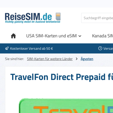
 Hauptinhalt springen
Zur Suche springen
Zur Hauptnavigation springen
USA SIM-Karten und eSIM
Kanada SI
Kostenloser Versand ab 50 €
Versa
Sie sind hier:
SIM-Karten für weitere Länder
Ägypten
TravelFon Direct Prepaid 
Bildergalerie überspringen