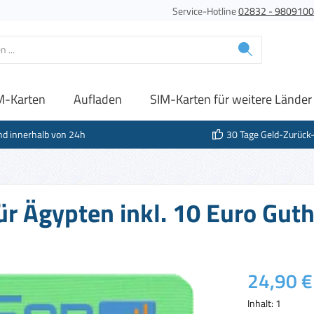
Service-Hotline
02832 - 980910
M-Karten
Aufladen
SIM-Karten für weitere Länder
nd innerhalb von 24h
30 Tage Geld-Zurück
für Ägypten inkl. 10 Euro Gut
Regulärer Prei
24,90 €
Inhalt:
1