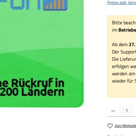
Preise zzgl. Ve
Bitte beach
im
Betrieb
Ab dem
27.
Der Support
Die Lieferu
erfolgen we
werden am 1
wieder für S
Produkt Anzahl:
Zum Merkzett