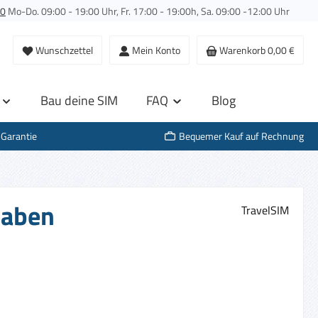
00
Mo-Do. 09:00 - 19:00 Uhr, Fr. 17:00 - 19:00h, Sa. 09:00 -12:00 Uhr
Wunschzettel
Mein Konto
Warenkorb
0,00 €
Bau deine SIM
FAQ
Blog
-Garantie
Bequemer Kauf auf Rechnung
haben
TravelSIM
s: