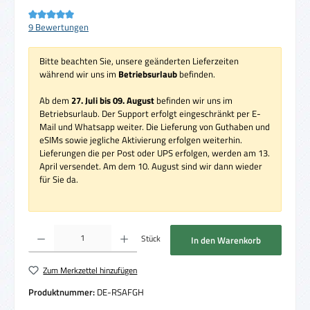
Durchschnittliche Bewertung von 5 von 5 Sternen
9 Bewertungen
Bitte beachten Sie, unsere geänderten Lieferzeiten
während wir uns im
Betriebsurlaub
befinden.
Ab dem
27. Juli bis 09. August
befinden wir uns im
Betriebsurlaub. Der Support erfolgt eingeschränkt per E-
Mail und Whatsapp weiter. Die Lieferung von Guthaben und
eSIMs sowie jegliche Aktivierung erfolgen weiterhin.
Lieferungen die per Post oder UPS erfolgen, werden am 13.
April versendet. Am dem 10. August sind wir dann wieder
für Sie da.
Produkt Anzahl: Gib den gewünschten Wert ein oder benutze die Schaltflächen um die 
Stück
In den Warenkorb
Zum Merkzettel hinzufügen
Produktnummer:
DE-RSAFGH