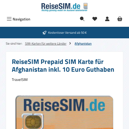
Zum Hauptinhalt springen
Navigation
Kostenloser Versand ab 50 €
Sie sind hier:
SIM-Karten für weitere Länder
Afghanistan
ReiseSIM Prepaid SIM Karte für
Afghanistan inkl. 10 Euro Guthaben
TravelSIM
Bildergalerie überspringen