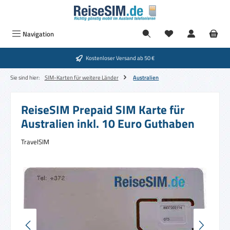
Zum Hauptinhalt springen
Navigation
Kostenloser Versand ab 50 €
Sie sind hier:
SIM-Karten für weitere Länder
Australien
ReiseSIM Prepaid SIM Karte für
Australien inkl. 10 Euro Guthaben
TravelSIM
Bildergalerie überspringen