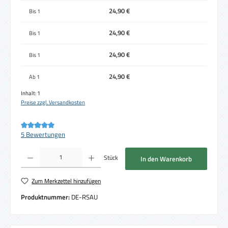
24,90 €
Bis
1
24,90 €
Bis
1
24,90 €
Bis
1
24,90 €
Ab
1
Inhalt:
1
Preise zzgl. Versandkosten
Durchschnittliche Bewertung von 5 von 5 Sternen
5 Bewertungen
Produkt Anzahl: Gib den gewünschten Wert ein oder benutze die Schaltflächen um die 
Stück
In den Warenkorb
Zum Merkzettel hinzufügen
Produktnummer:
DE-RSAU