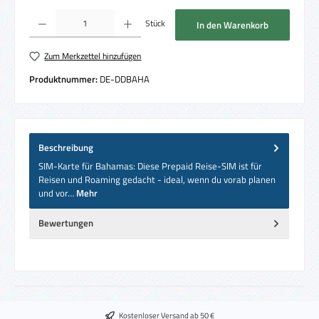
Produkt Anzahl: Gib den gewünschten Wert ein oder benutze die Schaltflächen um die 
Stück
In den Warenkorb
Zum Merkzettel hinzufügen
Produktnummer:
DE-DDBAHA
Beschreibung
SIM-Karte für Bahamas: Diese Prepaid Reise-SIM ist für
Reisen und Roaming gedacht - ideal, wenn du vorab planen
und vor…
Mehr
Bewertungen
Kostenloser Versand ab 50 €