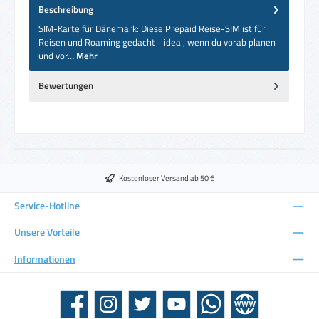
Beschreibung
SIM-Karte für Dänemark: Diese Prepaid Reise-SIM ist für
Reisen und Roaming gedacht - ideal, wenn du vorab planen
und vor…
Mehr
Bewertungen
Kostenloser Versand ab 50 €
Service-Hotline
Unsere Vorteile
Informationen
Facebook
Instagram
Twitter
YouTube
WhatsApp
Website