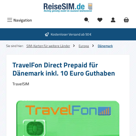
Zum Hauptinhalt springen
Navigation
Kostenloser Versand ab 50 €
Sie sind hier:
SIM-Karten für weitere Länder
Europa
Dänemark
TravelFon Direct Prepaid für
Dänemark inkl. 10 Euro Guthaben
TravelSIM
Bildergalerie überspringen