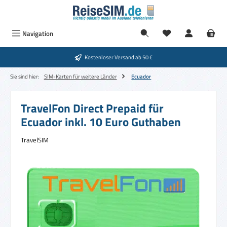
Zum Hauptinhalt springen
Navigation
Kostenloser Versand ab 50 €
Sie sind hier:
SIM-Karten für weitere Länder
Ecuador
TravelFon Direct Prepaid für
Ecuador inkl. 10 Euro Guthaben
TravelSIM
Bildergalerie überspringen