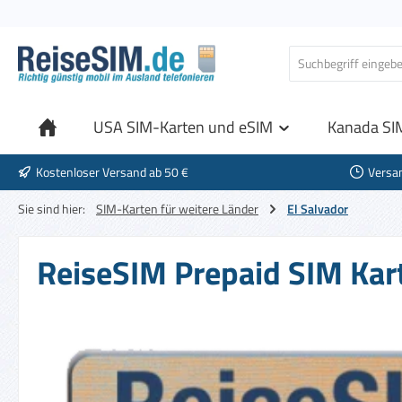
 Hauptinhalt springen
Zur Suche springen
Zur Hauptnavigation springen
USA SIM-Karten und eSIM
Kanada SI
Kostenloser Versand ab 50 €
Versa
Sie sind hier:
SIM-Karten für weitere Länder
El Salvador
ReiseSIM Prepaid SIM Kart
Bildergalerie überspringen