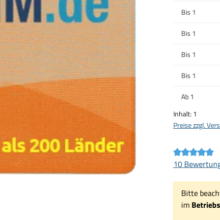
Bis
1
Bis
1
Bis
1
Bis
1
Ab
1
Inhalt:
1
Preise zzgl. Ve
Durchschnittl
10 Bewertun
Bitte beach
im
Betrieb