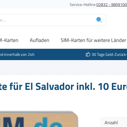
Service-Hotline
02832 - 980910
M-Karten
Aufladen
SIM-Karten für weitere Länder
nd innerhalb von 24h
30 Tage Geld-Zurück
e für El Salvador inkl. 10 E
Anzahl