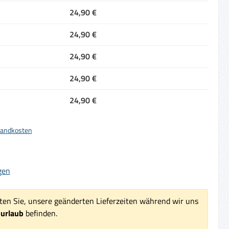
24,90 €
24,90 €
24,90 €
24,90 €
24,90 €
rsandkosten
iche Bewertung von 5 von 5 Sternen
gen
ten Sie, unsere geänderten Lieferzeiten während wir uns
surlaub
befinden.