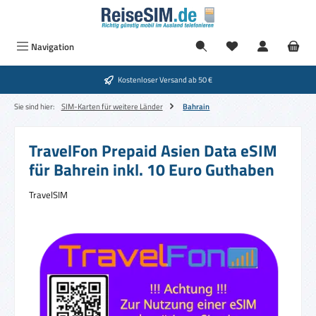
Zum Hauptinhalt springen
Navigation
Kostenloser Versand ab 50 €
Sie sind hier:
SIM-Karten für weitere Länder
Bahrain
TravelFon Prepaid Asien Data eSIM
für Bahrein inkl. 10 Euro Guthaben
TravelSIM
Bildergalerie überspringen