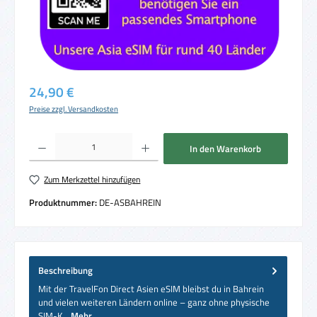
Regulärer Preis:
24,90 €
Preise zzgl. Versandkosten
Produkt Anzahl: Gib den gewünschten Wert ein oder benutze die Schaltflächen um die 
In den Warenkorb
Zum Merkzettel hinzufügen
Produktnummer:
DE-ASBAHREIN
Beschreibung
Mit der TravelFon Direct Asien eSIM bleibst du in Bahrein
und vielen weiteren Ländern online – ganz ohne physische
SIM-K…
Mehr