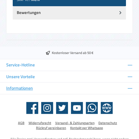
Bewertungen
Kostenloser Versand ab 50 €
Service-Hotline
Unsere Vorteile
Informationen
Facebook
Instagram
Twitter
YouTube
WhatsApp
Website
AGB
Widerrufsrecht
Versand- & Zahlungsarten
Datenschutz
Rückruf vereinbaren
Kontakt per Whatsapp
Alle Preise zzgl.
Versandkosten
und ggf. Nachnahmegebühren, wenn nicht anders