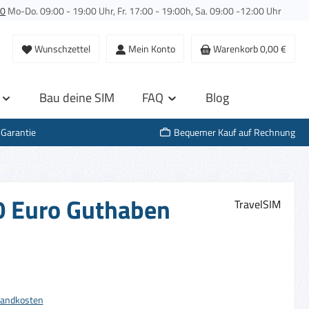
00
Mo-Do. 09:00 - 19:00 Uhr, Fr. 17:00 - 19:00h, Sa. 09:00 -12:00 Uhr
Wunschzettel
Mein Konto
Warenkorb
0,00 €
Bau deine SIM
FAQ
Blog
-Garantie
Bequemer Kauf auf Rechnung
10 Euro Guthaben
TravelSIM
s:
rsandkosten