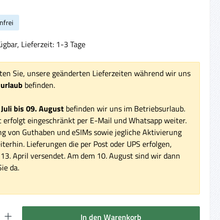
nfrei
gbar, Lieferzeit: 1-3 Tage
ten Sie, unsere geänderten Lieferzeiten während wir uns
surlaub
befinden.
 Juli bis 09. August
befinden wir uns im Betriebsurlaub.
 erfolgt eingeschränkt per E-Mail und Whatsapp weiter.
ng von Guthaben und eSIMs sowie jegliche Aktivierung
iterhin. Lieferungen die per Post oder UPS erfolgen,
3. April versendet. Am dem 10. August sind wir dann
ie da.
 Gib den gewünschten Wert ein oder benutze die Schaltflächen um die Anzahl 
In den Warenkorb