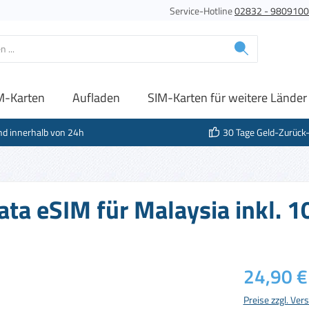
Service-Hotline
02832 - 980910
M-Karten
Aufladen
SIM-Karten für weitere Länder
nd innerhalb von 24h
30 Tage Geld-Zurück
ata eSIM für Malaysia inkl. 
Regulärer Prei
24,90 €
Preise zzgl. Ve