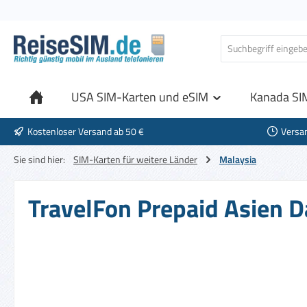
 Hauptinhalt springen
Zur Suche springen
Zur Hauptnavigation springen
USA SIM-Karten und eSIM
Kanada SI
Kostenloser Versand ab 50 €
Versa
Sie sind hier:
SIM-Karten für weitere Länder
Malaysia
TravelFon Prepaid Asien D
Bildergalerie überspringen