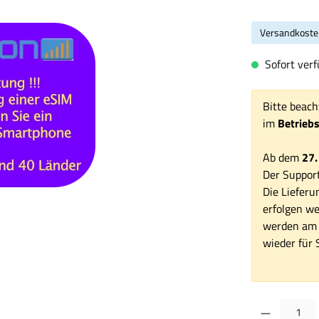
Versandkoste
Sofort verfü
Bitte beach
im
Betrieb
Ab dem
27.
Der Support
Die Lieferu
erfolgen we
werden am 1
wieder für S
Produkt Anzahl: