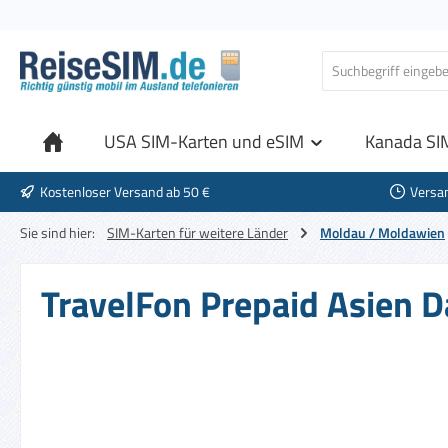
 Hauptinhalt springen
Zur Suche springen
Zur Hauptnavigation springen
USA SIM-Karten und eSIM
Kanada SI
Kostenloser Versand ab 50 €
Versa
Sie sind hier:
SIM-Karten für weitere Länder
Moldau / Moldawien
TravelFon Prepaid Asien D
Bildergalerie überspringen