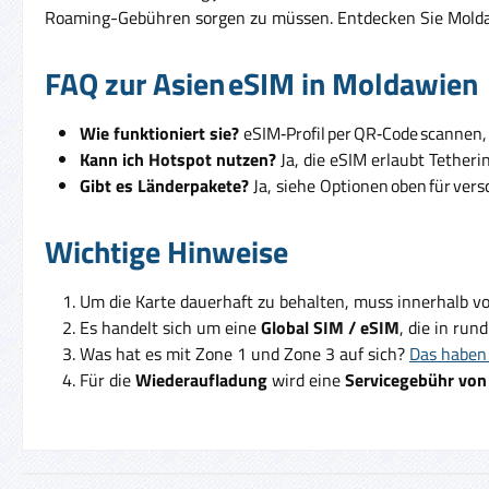
Roaming-Gebühren sorgen zu müssen. Entdecken Sie Moldawie
FAQ zur Asien eSIM in Moldawien
Wie funktioniert sie?
eSIM‑Profil per QR‑Code scannen, 
Kann ich Hotspot nutzen?
Ja, die eSIM erlaubt Tetheri
Gibt es Länderpakete?
Ja, siehe Optionen oben für ver
Wichtige Hinweise
Um die Karte dauerhaft zu behalten, muss innerhalb v
Es handelt sich um eine
Global SIM / eSIM
, die in run
Was hat es mit Zone 1 und Zone 3 auf sich?
Das haben 
Für die
Wiederaufladung
wird eine
Servicegebühr von