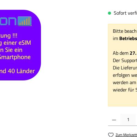
Sofort verfü
Bitte beach
im
Betrieb
Ab dem
27.
Der Support
Die Lieferu
erfolgen we
werden am 1
wieder für S
Produkt Anzahl:
Zum Merkzett