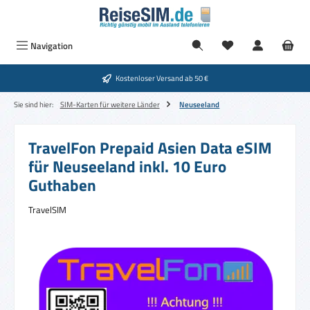
Zum Hauptinhalt springen
Navigation
Kostenloser Versand ab 50 €
Sie sind hier:
SIM-Karten für weitere Länder
Neuseeland
TravelFon Prepaid Asien Data eSIM
für Neuseeland inkl. 10 Euro
Guthaben
TravelSIM
Bildergalerie überspringen