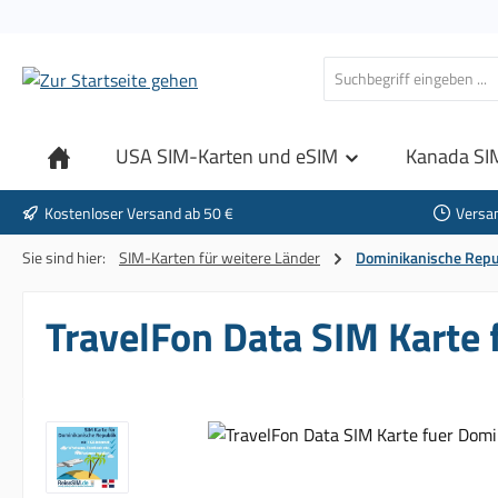
 Hauptinhalt springen
Zur Suche springen
Zur Hauptnavigation springen
USA SIM-Karten und eSIM
Kanada SI
Kostenloser Versand ab 50 €
Versa
Sie sind hier:
SIM-Karten für weitere Länder
Dominikanische Repu
TravelFon Data SIM Karte 
Bildergalerie überspringen