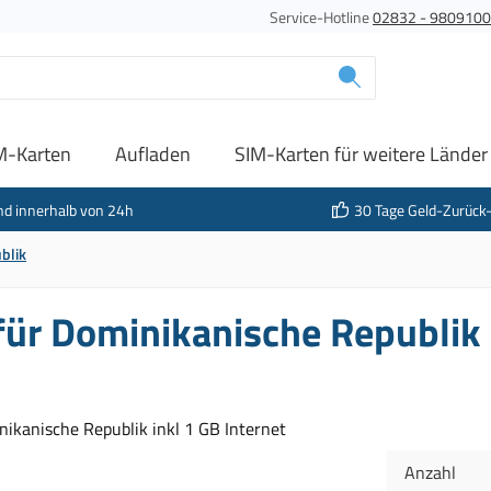
Service-Hotline
02832 - 980910
M-Karten
Aufladen
SIM-Karten für weitere Länder
nd innerhalb von 24h
30 Tage Geld-Zurück
blik
für Dominikanische Republik 
Anzahl