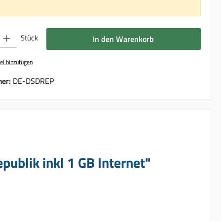
 Gib den gewünschten Wert ein oder benutze die Schaltflächen um die Anzahl 
Stück
In den Warenkorb
el hinzufügen
er:
DE-DSDREP
ublik inkl 1 GB Internet"