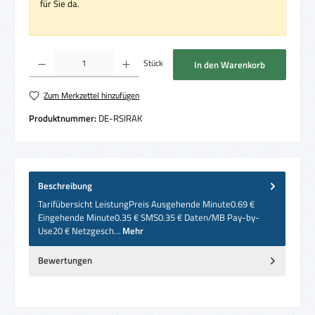
für Sie da.
Produkt Anzahl: Gib den gewünschten Wert ein oder benutze die Schaltflächen um die 
Stück
In den Warenkorb
Zum Merkzettel hinzufügen
Produktnummer:
DE-RSIRAK
Beschreibung
Tarifübersicht LeistungPreis Ausgehende Minute0.69 €
Eingehende Minute0.35 € SMS0.35 € Daten/MB Pay-by-
Use20 € Netzgesch…
Mehr
Bewertungen