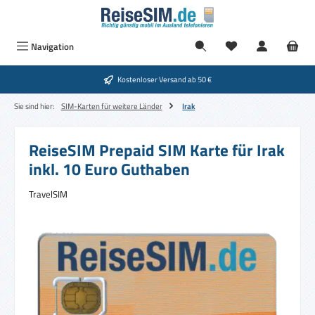
Zum Hauptinhalt springen
Navigation
Kostenloser Versand ab 50 €
Sie sind hier:
SIM-Karten für weitere Länder
Irak
ReiseSIM Prepaid SIM Karte für Irak
inkl. 10 Euro Guthaben
TravelSIM
Bildergalerie überspringen