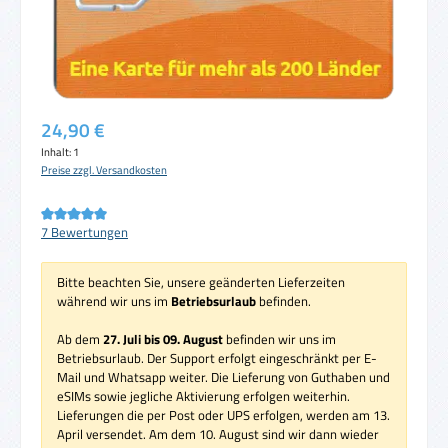
Regulärer Preis:
24,90 €
Inhalt:
1
Preise zzgl. Versandkosten
Durchschnittliche Bewertung von 5 von 5 Sternen
7 Bewertungen
Bitte beachten Sie, unsere geänderten Lieferzeiten
während wir uns im
Betriebsurlaub
befinden.
Ab dem
27. Juli bis 09. August
befinden wir uns im
Betriebsurlaub. Der Support erfolgt eingeschränkt per E-
Mail und Whatsapp weiter. Die Lieferung von Guthaben und
eSIMs sowie jegliche Aktivierung erfolgen weiterhin.
Lieferungen die per Post oder UPS erfolgen, werden am 13.
April versendet. Am dem 10. August sind wir dann wieder