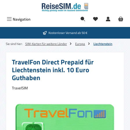
Zum Hauptinhalt springen
Navigation
Kostenloser Versand ab 50 €
Sie sind hier:
SIM-Karten für weitere Länder
Europa
Liechtenstein
TravelFon Direct Prepaid für
Liechtenstein inkl. 10 Euro
Guthaben
TravelSIM
Bildergalerie überspringen