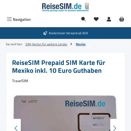
Zum Hauptinhalt springen
Navigation
Kostenloser Versand ab 50 €
Sie sind hier:
SIM-Karten für weitere Länder
Mexiko
ReiseSIM Prepaid SIM Karte für
Mexiko inkl. 10 Euro Guthaben
TravelSIM
Bildergalerie überspringen