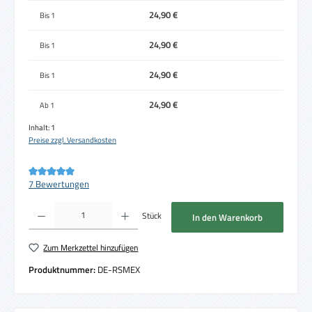
24,90 €
Bis
1
24,90 €
Bis
1
24,90 €
Bis
1
24,90 €
Ab
1
Inhalt:
1
Preise zzgl. Versandkosten
Durchschnittliche Bewertung von 5 von 5 Sternen
7 Bewertungen
Produkt Anzahl: Gib den gewünschten Wert ein oder benutze die Schaltflächen um die 
Stück
In den Warenkorb
Zum Merkzettel hinzufügen
Produktnummer:
DE-RSMEX