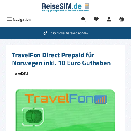
Zum Hauptinhalt springen
Navigation
Kostenloser Versand ab 50 €
TravelFon Direct Prepaid für
Norwegen inkl. 10 Euro Guthaben
TravelSIM
Bildergalerie überspringen