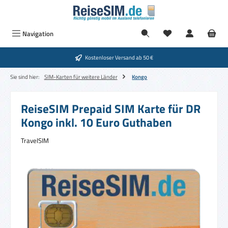
Zum Hauptinhalt springen
Navigation
Kostenloser Versand ab 50 €
Sie sind hier:
SIM-Karten für weitere Länder
Kongo
ReiseSIM Prepaid SIM Karte für DR
Kongo inkl. 10 Euro Guthaben
TravelSIM
Bildergalerie überspringen