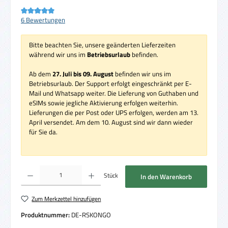
Durchschnittliche Bewertung von 5 von 5 Sternen
6 Bewertungen
Bitte beachten Sie, unsere geänderten Lieferzeiten
während wir uns im
Betriebsurlaub
befinden.
Ab dem
27. Juli bis 09. August
befinden wir uns im
Betriebsurlaub. Der Support erfolgt eingeschränkt per E-
Mail und Whatsapp weiter. Die Lieferung von Guthaben und
eSIMs sowie jegliche Aktivierung erfolgen weiterhin.
Lieferungen die per Post oder UPS erfolgen, werden am 13.
April versendet. Am dem 10. August sind wir dann wieder
für Sie da.
Produkt Anzahl: Gib den gewünschten Wert ein oder benutze die Schaltflächen um die 
Stück
In den Warenkorb
Zum Merkzettel hinzufügen
Produktnummer:
DE-RSKONGO