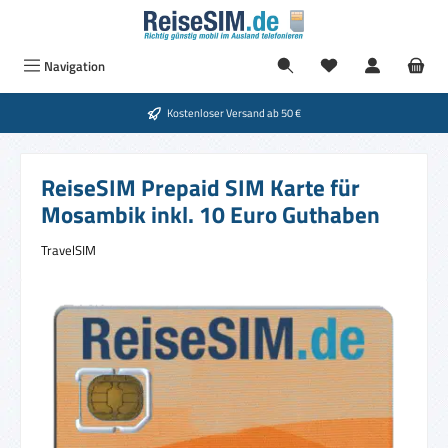
Zum Hauptinhalt springen
Navigation
Kostenloser Versand ab 50 €
ReiseSIM Prepaid SIM Karte für
Mosambik inkl. 10 Euro Guthaben
TravelSIM
Bildergalerie überspringen