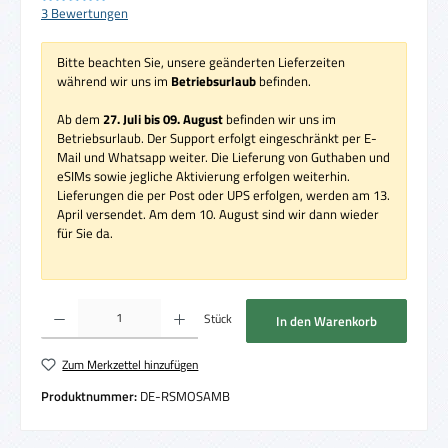
Durchschnittliche Bewertung von 5 von 5 Sternen
3 Bewertungen
Bitte beachten Sie, unsere geänderten Lieferzeiten
während wir uns im
Betriebsurlaub
befinden.
Ab dem
27. Juli bis 09. August
befinden wir uns im
Betriebsurlaub. Der Support erfolgt eingeschränkt per E-
Mail und Whatsapp weiter. Die Lieferung von Guthaben und
eSIMs sowie jegliche Aktivierung erfolgen weiterhin.
Lieferungen die per Post oder UPS erfolgen, werden am 13.
April versendet. Am dem 10. August sind wir dann wieder
für Sie da.
Produkt Anzahl: Gib den gewünschten Wert ein oder benutze die Schaltflächen um die 
Stück
In den Warenkorb
Zum Merkzettel hinzufügen
Produktnummer:
DE-RSMOSAMB