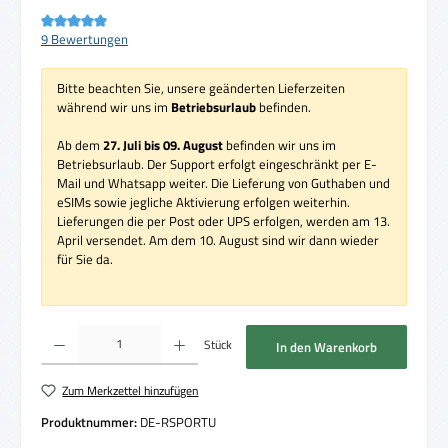
Durchschnittliche Bewertung von 5 von 5 Sternen
9 Bewertungen
Bitte beachten Sie, unsere geänderten Lieferzeiten
während wir uns im
Betriebsurlaub
befinden.
Ab dem
27. Juli bis 09. August
befinden wir uns im
Betriebsurlaub. Der Support erfolgt eingeschränkt per E-
Mail und Whatsapp weiter. Die Lieferung von Guthaben und
eSIMs sowie jegliche Aktivierung erfolgen weiterhin.
Lieferungen die per Post oder UPS erfolgen, werden am 13.
April versendet. Am dem 10. August sind wir dann wieder
für Sie da.
Produkt Anzahl: Gib den gewünschten Wert ein oder benutze die Schaltflächen um die 
Stück
In den Warenkorb
Zum Merkzettel hinzufügen
Produktnummer:
DE-RSPORTU