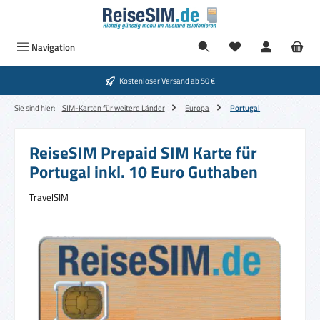
Zum Hauptinhalt springen
Navigation
Kostenloser Versand ab 50 €
Sie sind hier:
SIM-Karten für weitere Länder
Europa
Portugal
ReiseSIM Prepaid SIM Karte für
Portugal inkl. 10 Euro Guthaben
TravelSIM
Bildergalerie überspringen