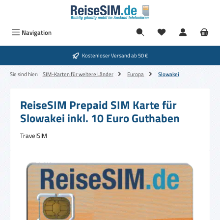
Zum Hauptinhalt springen
Navigation
Kostenloser Versand ab 50 €
Sie sind hier:
SIM-Karten für weitere Länder
Europa
Slowakei
ReiseSIM Prepaid SIM Karte für
Slowakei inkl. 10 Euro Guthaben
TravelSIM
Bildergalerie überspringen