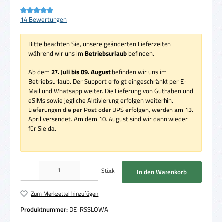
Durchschnittliche Bewertung von 5 von 5 Sternen
14 Bewertungen
Bitte beachten Sie, unsere geänderten Lieferzeiten
während wir uns im
Betriebsurlaub
befinden.
Ab dem
27. Juli bis 09. August
befinden wir uns im
Betriebsurlaub. Der Support erfolgt eingeschränkt per E-
Mail und Whatsapp weiter. Die Lieferung von Guthaben und
eSIMs sowie jegliche Aktivierung erfolgen weiterhin.
Lieferungen die per Post oder UPS erfolgen, werden am 13.
April versendet. Am dem 10. August sind wir dann wieder
für Sie da.
Produkt Anzahl: Gib den gewünschten Wert ein oder benutze die Schaltflächen um die 
Stück
In den Warenkorb
Zum Merkzettel hinzufügen
Produktnummer:
DE-RSSLOWA