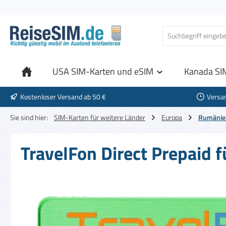
 Hauptinhalt springen
Zur Suche springen
Zur Hauptnavigation springen
USA SIM-Karten und eSIM
Kanada SI
Kostenloser Versand ab 50 €
Versa
Sie sind hier:
SIM-Karten für weitere Länder
Europa
Rumänie
TravelFon Direct Prepaid 
Bildergalerie überspringen