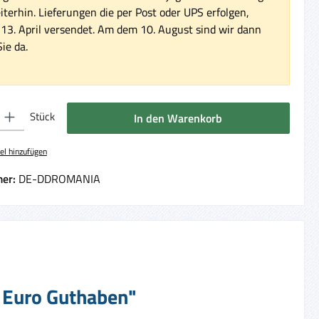
iterhin. Lieferungen die per Post oder UPS erfolgen,
3. April versendet. Am dem 10. August sind wir dann
ie da.
 Gib den gewünschten Wert ein oder benutze die Schaltflächen um die Anzahl 
Stück
In den Warenkorb
el hinzufügen
er:
DE-DDROMANIA
0 Euro Guthaben"