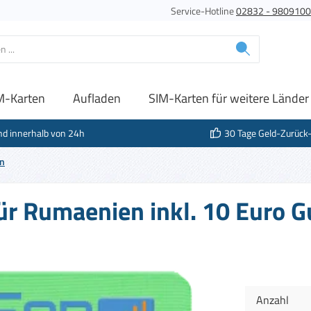
Service-Hotline
02832 - 980910
M-Karten
Aufladen
SIM-Karten für weitere Länder
nd innerhalb von 24h
30 Tage Geld-Zurück
n
für Rumaenien inkl. 10 Euro 
Anzahl