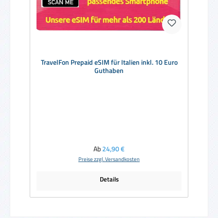
TravelFon Prepaid eSIM für Italien inkl. 10 Euro
Guthaben
Regulärer Preis:
Ab
24,90 €
Preise zzgl. Versandkosten
Details