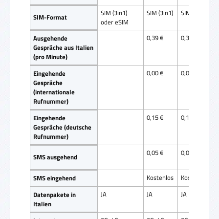
SIM (3in1)
SIM (3in1)
SIM (3in1)
SIM-Format
oder eSIM
0,39 €
0,39 €
Ausgehende
Gespräche aus Italien
(pro Minute)
0,00 €
0,00 €
Eingehende
Gespräche
(internationale
Rufnummer)
0,15 €
0,15 €
Eingehende
Gespräche (deutsche
Rufnummer)
0,05 €
0,05 €
SMS ausgehend
Kostenlos
Kostenlos
SMS eingehend
JA
JA
JA
Datenpakete in
Italien