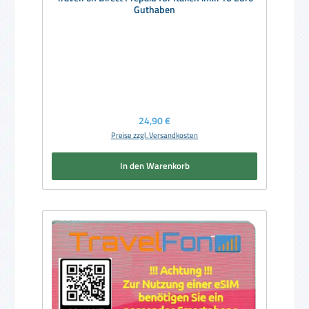
Guthaben
Regulärer Preis:
24,90 €
Preise zzgl. Versandkosten
In den Warenkorb