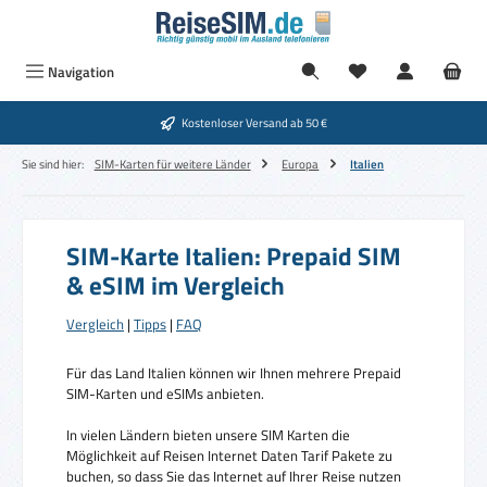
Zum Hauptinhalt springen
Navigation
Kostenloser Versand ab 50 €
Sie sind hier:
SIM-Karten für weitere Länder
Europa
Italien
SIM-Karte Italien: Prepaid SIM
& eSIM im Vergleich
Vergleich
|
Tipps
|
FAQ
Für das Land Italien können wir Ihnen mehrere Prepaid
SIM-Karten und eSIMs anbieten.
In vielen Ländern bieten unsere SIM Karten die
Möglichkeit auf Reisen Internet Daten Tarif Pakete zu
buchen, so dass Sie das Internet auf Ihrer Reise nutzen