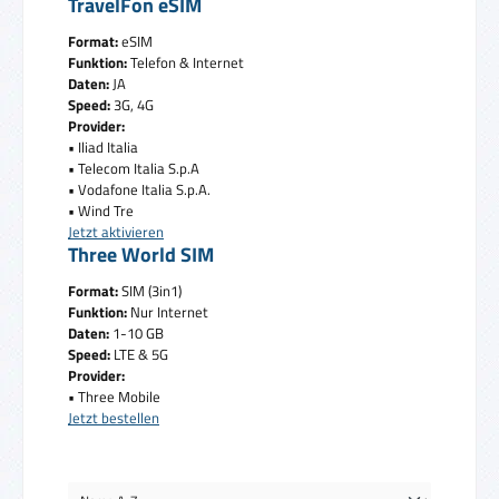
TravelFon eSIM
Format:
eSIM
Funktion:
Telefon & Internet
Daten:
JA
Speed:
3G, 4G
Provider:
• Iliad Italia
• Telecom Italia S.p.A
• Vodafone Italia S.p.A.
• Wind Tre
Jetzt aktivieren
Three World SIM
Format:
SIM (3in1)
Funktion:
Nur Internet
Daten:
1-10 GB
Speed:
LTE & 5G
Provider:
• Three Mobile
Jetzt bestellen