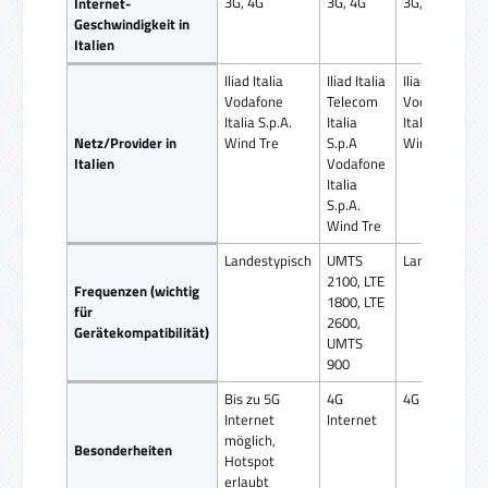
3G, 4G
3G, 4G
3G, 4G
Internet-
Geschwindigkeit in
Italien
Iliad Italia
Iliad Italia
Iliad Italia
Vodafone
Telecom
Vodafone
Italia S.p.A.
Italia
Italia S.p.A.
Netz/Provider in
Wind Tre
S.p.A
Wind Tre
Italien
Vodafone
Italia
S.p.A.
Wind Tre
Landestypisch
UMTS
Landestypisc
2100, LTE
Frequenzen (wichtig
1800, LTE
für
2600,
Gerätekompatibilität)
UMTS
900
Bis zu 5G
4G
4G Internet
Internet
Internet
möglich,
Besonderheiten
Hotspot
erlaubt