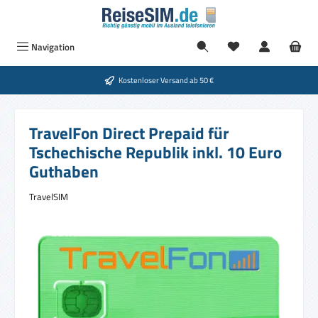
Zum Hauptinhalt springen
Navigation
Kostenloser Versand ab 50 €
TravelFon Direct Prepaid für
Tschechische Republik inkl. 10 Euro
Guthaben
TravelSIM
Bildergalerie überspringen