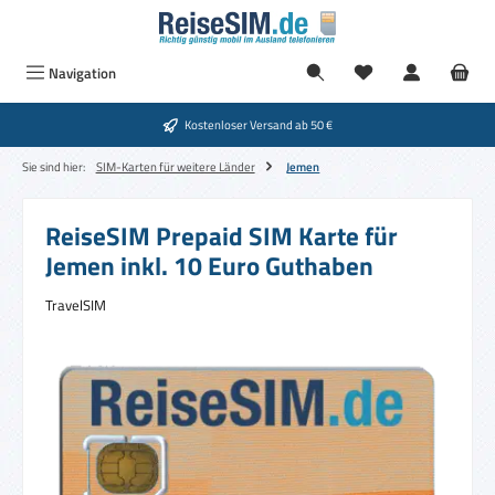
Zum Hauptinhalt springen
Navigation
Kostenloser Versand ab 50 €
Sie sind hier:
SIM-Karten für weitere Länder
Jemen
ReiseSIM Prepaid SIM Karte für
Jemen inkl. 10 Euro Guthaben
TravelSIM
Bildergalerie überspringen