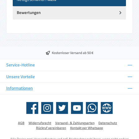
Bewertungen
Kostenloser Versand ab 50 €
Service-Hotline
Unsere Vorteile
Informationen
Facebook
Instagram
Twitter
YouTube
WhatsApp
Website
AGB
Widerrufsrecht
Versand- & Zahlungsarten
Datenschutz
Rückruf vereinbaren
Kontakt per Whatsapp
Alle Preise zzgl.
Versandkosten
und ggf. Nachnahmegebühren, wenn nicht anders