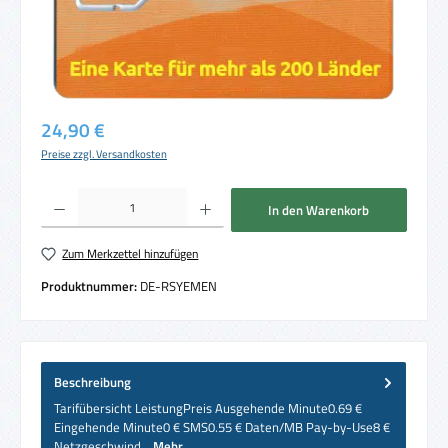
Regulärer Preis:
24,90 €
Preise zzgl. Versandkosten
Produkt Anzahl: Gib den gewünschten Wert ein oder benutze die Schaltflächen um die 
In den Warenkorb
Zum Merkzettel hinzufügen
Produktnummer:
DE-RSYEMEN
Beschreibung
Tarifübersicht LeistungPreis Ausgehende Minute0.69 €
Eingehende Minute0 € SMS0.55 € Daten/MB Pay-by-Use8 €
Netzgeschwind…
Mehr