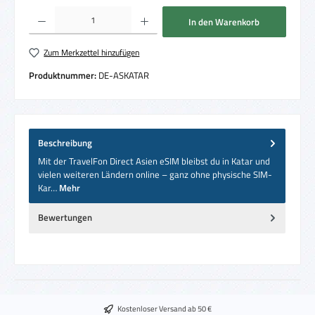
Produkt Anzahl: Gib den gewünschten Wert ein oder benutze die Schaltflächen um die 
In den Warenkorb
Zum Merkzettel hinzufügen
Produktnummer:
DE-ASKATAR
Beschreibung
Mit der TravelFon Direct Asien eSIM bleibst du in Katar und
vielen weiteren Ländern online – ganz ohne physische SIM-
Kar…
Mehr
Bewertungen
Kostenloser Versand ab 50 €