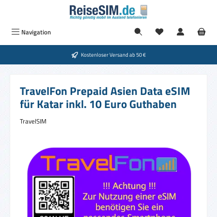
Zum Hauptinhalt springen
Navigation
Kostenloser Versand ab 50 €
TravelFon Prepaid Asien Data eSIM
für Katar inkl. 10 Euro Guthaben
TravelSIM
Bildergalerie überspringen