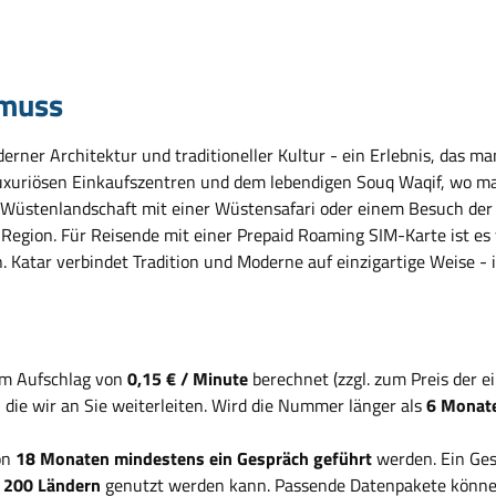
 muss
rner Architektur und traditioneller Kultur - ein Erlebnis, das ma
 luxuriösen Einkaufszentren und dem lebendigen Souq Waqif, wo 
 Wüstenlandschaft mit einer Wüstensafari oder einem Besuch der 
 Region. Für Reisende mit einer Prepaid Roaming SIM-Karte ist es 
Katar verbindet Tradition und Moderne auf einzigartige Weise - id
em Aufschlag von
0,15 € / Minute
berechnet (zzgl. zum Preis der 
, die wir an Sie weiterleiten. Wird die Nummer länger als
6 Monate
on
18 Monaten mindestens ein Gespräch geführt
werden. Ein Ges
d
200 Ländern
genutzt werden kann. Passende Datenpakete können