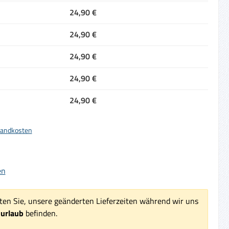
24,90 €
24,90 €
24,90 €
24,90 €
24,90 €
rsandkosten
iche Bewertung von 5 von 5 Sternen
en
ten Sie, unsere geänderten Lieferzeiten während wir uns
surlaub
befinden.