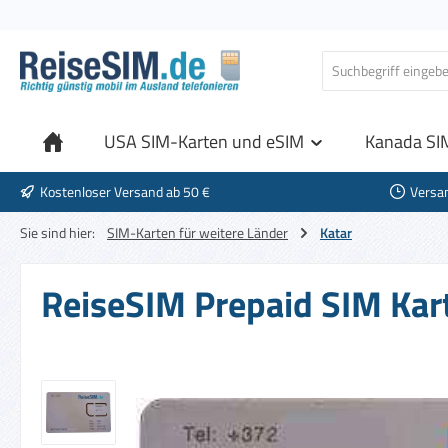
 Hauptinhalt springen
Zur Suche springen
Zur Hauptnavigation springen
USA SIM-Karten und eSIM
Kanada SI
Kostenloser Versand ab 50 €
Versa
Sie sind hier:
SIM-Karten für weitere Länder
Katar
ReiseSIM Prepaid SIM Kart
Bildergalerie überspringen