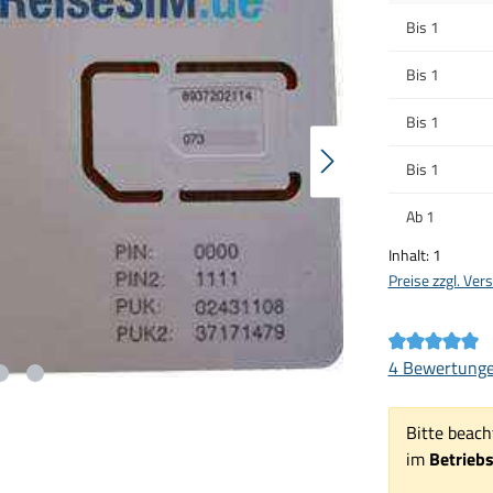
Bis
1
Bis
1
Bis
1
Bis
1
Ab
1
Inhalt:
1
Preise zzgl. Ve
Durchschnittl
4 Bewertung
Bitte beach
im
Betrieb