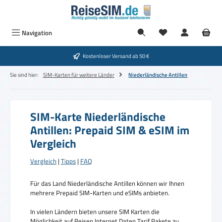
Zum Hauptinhalt springen
Navigation
Kostenloser Versand ab 50 €
Sie sind hier:
SIM-Karten für weitere Länder
Niederländische Antillen
SIM-Karte Niederländische
Antillen: Prepaid SIM & eSIM im
Vergleich
Vergleich
|
Tipps
|
FAQ
Für das Land Niederländische Antillen können wir Ihnen
mehrere Prepaid SIM-Karten und eSIMs anbieten.
In vielen Ländern bieten unsere SIM Karten die
Möglichkeit auf Reisen Internet Daten Tarif Pakete zu