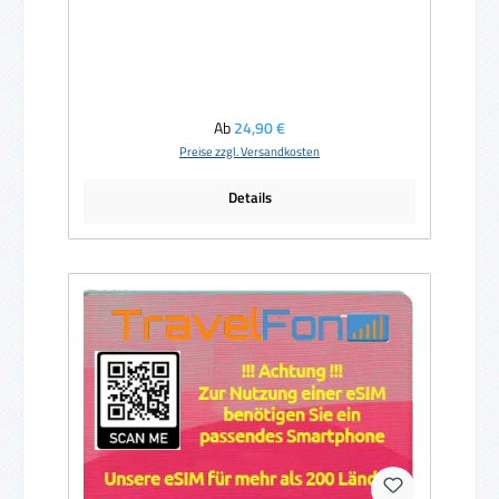
Regulärer Preis:
Ab
24,90 €
Preise zzgl. Versandkosten
Details