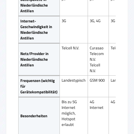
Niederländische
Antillen
3G
3G, 4G
3G
Internet-
Geschwindigkeit in
Niederländische
Antillen
Telcell N.V.
Curasao
Telcell N.V.
Netz/Provider in
Telecom
Niederländische
N.V.
Antillen
Telcell
N.V.
Landestypisch
GSM 900
Landestypisc
Frequenzen (wichtig
für
Gerätekompatibilität)
Bis zu 5G
4G
4G Internet
Internet
Internet
möglich,
Besonderheiten
Hotspot
erlaubt