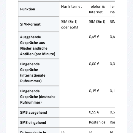
Nur Internet
Telefon &
Telefon &
Funktion
Internet
Internet
SIM (3in1)
SIM (3in1)
SIM (3in1)
SIM-Format
oder eSIM
0,45 €
0,49 €
Ausgehende
Gespräche aus
Niederländische
Antillen (pro Minute)
0,00 €
0,00 €
Eingehende
Gespräche
(internationale
Rufnummer)
0,15 €
0,15 €
Eingehende
Gespräche (deutsche
Rufnummer)
0,55 €
0,55 €
SMS ausgehend
Kostenlos
Kostenlos
SMS eingehend
JA
JA
JA
Datenpakete in