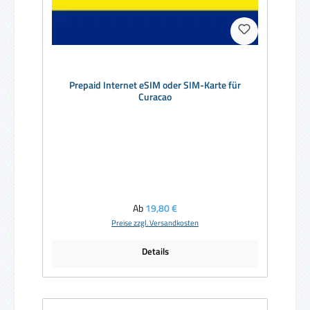
Prepaid Internet eSIM oder SIM-Karte für
Curacao
Regulärer Preis:
Ab
19,80 €
Preise zzgl. Versandkosten
Details