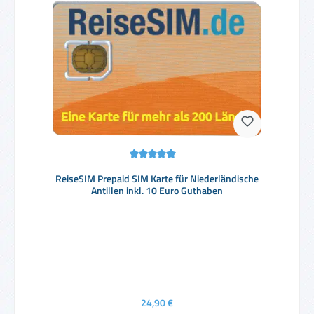
Durchschnittliche Bewertung von 5 von 5 Sternen
ReiseSIM Prepaid SIM Karte für Niederländische
Antillen inkl. 10 Euro Guthaben
Regulärer Preis:
24,90 €