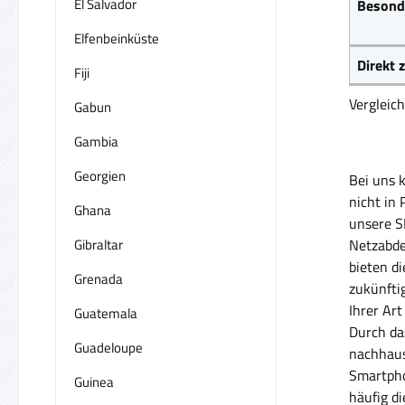
El Salvador
Besond
Elfenbeinküste
Direkt
Fiji
Vergleic
Gabun
Gambia
Georgien
Bei uns 
nicht in
Ghana
unsere S
Gibraltar
Netzabde
bieten di
Grenada
zukünfti
Ihrer Art
Guatemala
Durch da
Guadeloupe
nachhaus
Smartpho
Guinea
häufig d