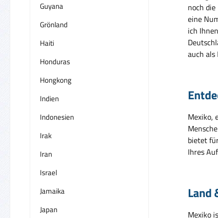
Guyana
noch die
eine Numm
Grönland
ich Ihnen
Deutschl
Haiti
auch als
Honduras
Hongkong
Entdec
Indien
Mexiko, 
Indonesien
Menschen
Irak
bietet f
Ihres Au
Iran
Israel
Land 
Jamaika
Japan
Mexiko i