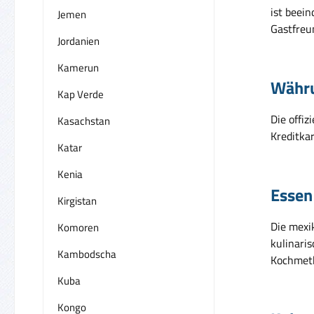
ist beei
Jemen
Gastfreu
Jordanien
Kamerun
Währ
Kap Verde
Die offiz
Kasachstan
Kreditka
Katar
Kenia
Essen
Kirgistan
Die mexi
Komoren
kulinaris
Kambodscha
Kochmeth
Kuba
Kongo