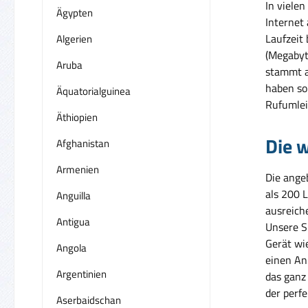
In vielen
Ägypten
Internet
Laufzeit
Algerien
(Megabyt
Aruba
stammt a
haben so 
Äquatorialguinea
Rufumlei
Äthiopien
Die w
Afghanistan
Armenien
Die ange
als 200 
Anguilla
ausreich
Antigua
Unsere S
Gerät wi
Angola
einen An
Argentinien
das ganz
der perfe
Aserbaidschan