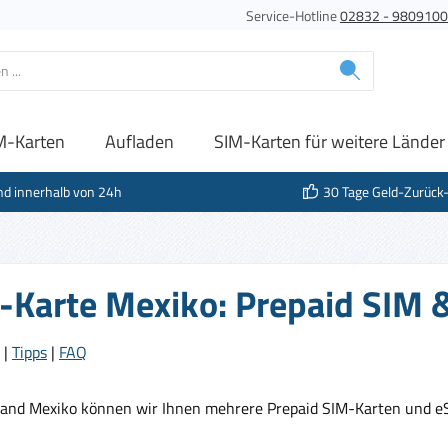
Service-Hotline
02832 - 980910
M-Karten
Aufladen
SIM-Karten für weitere Länder
nd innerhalb von 24h
30 Tage Geld-Zurück
-Karte Mexiko: Prepaid SIM &
|
Tipps
|
FAQ
Land Mexiko können wir Ihnen mehrere Prepaid SIM-Karten und e