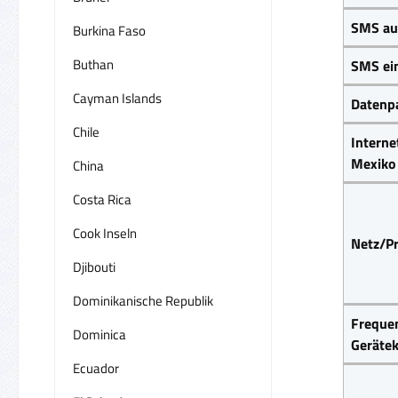
SMS au
Burkina Faso
Buthan
SMS ei
Cayman Islands
Datenp
Chile
Interne
Mexiko
China
Costa Rica
Cook Inseln
Netz/Pr
Djibouti
Dominikanische Republik
Frequen
Dominica
Gerätek
Ecuador