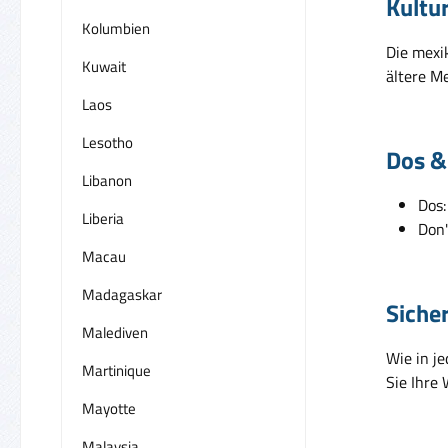
Kultu
Kolumbien
Die mexik
Kuwait
ältere M
Laos
Lesotho
Dos &
Libanon
Dos:
Liberia
Don'
Macau
Madagaskar
Siche
Malediven
Wie in j
Martinique
Sie Ihre 
Mayotte
Malaysia