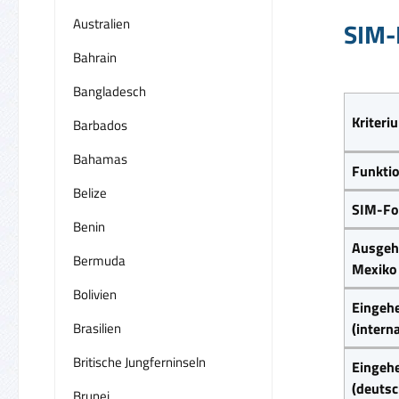
Australien
SIM-
Bahrain
Bangladesch
Kriteri
Barbados
Bahamas
Funkti
Belize
SIM-Fo
Benin
Ausgeh
Bermuda
Mexiko 
Bolivien
Eingeh
Brasilien
(intern
Britische Jungferninseln
Eingeh
(deuts
Brunei