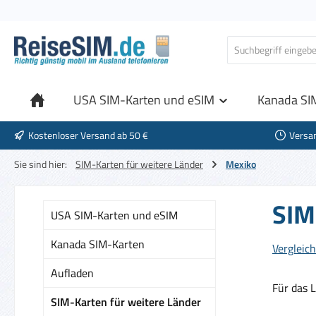
 Hauptinhalt springen
Zur Suche springen
Zur Hauptnavigation springen
USA SIM-Karten und eSIM
Kanada SI
Kostenloser Versand ab 50 €
Versa
Sie sind hier:
SIM-Karten für weitere Länder
Mexiko
SIM
USA SIM-Karten und eSIM
Kanada SIM-Karten
Vergleich
Aufladen
Für das 
SIM-Karten für weitere Länder