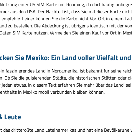
 Nutzung einer US SIM-Karte mit Roaming, da dort häufig unbegr
er aus den USA. Der Nachteil ist, dass Sie mit dieser Karte nicht
 empfehle. Leider können Sie die Karte nicht Vor-Ort in einem Lad
and zu bestellen. Die Abdeckung ist übrigens identisch mit der vo
 Daten SIM Karte nutzen. Vermeiden Sie einen Kauf vor Ort in Mexi
ken Sie Mexiko: Ein Land voller Vielfalt un
ein faszinierendes Land in Nordamerika, ist bekannt für seine re
. Ob Sie die pulsierenden Städte, die historischen Stätten oder
ür jeden etwas. In diesem Text erfahren Sie mehr über das Land, s
fenthalts in Mexiko mobil verbunden bleiben können.
& Leute
st das drittgrößte Land Lateinamerikas und hat eine Bevölkerung v