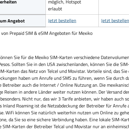
erheiten
möglich, Hotspot
erlaubt
Jetzt bestellen
Jetzt bestelle
 zum Angebot
h von Prepaid SIM & eSIM Angeboten für Mexiko
können Sie für die Mexiko SIM-Karten verschiedene Datenvolumen k
 Pesos. Sollten Sie in den USA zwischenlanden, können Sie die SIM
IM-Karten das Netz von Telcel und Movistar. Vorteile sind, das Si
ckungen haben um Anrufe und SMS zu führen, wenn Sie durch das 
e Betreiber auch die Internet / Online Nutzung an. Die mexikanisc
ge Reisen in andere Länder weiter nutzen können. Der Versand der 
 besonders. Nicht nur, das wir 3 Tarife anbieten, wir haben auch s
s Inland Roaming ist die Netzabdeckung der Betreiber für Anrufe a
e. WiFi können Sie natürlich weiterhin nutzen um Online zu geh
ne, da Sie so eine sichere Verbindung haben. Eine lokale SIM-Kar
ie SIM-Karten der Betreiber Telcal und Movistar nur an einheimisc