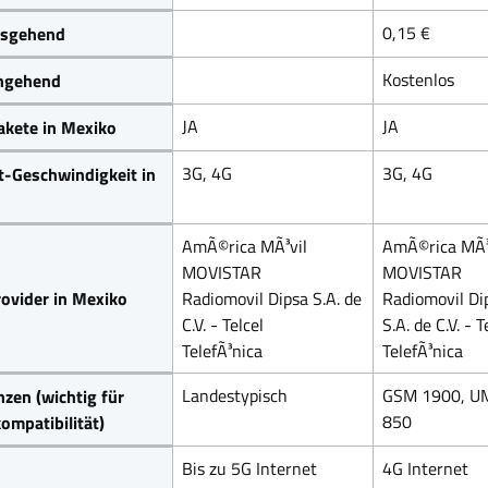
0,15 €
sgehend
Kostenlos
ngehend
JA
JA
akete in Mexiko
3G, 4G
3G, 4G
t-Geschwindigkeit in
AmÃ©rica MÃ³vil
AmÃ©rica MÃ³
MOVISTAR
MOVISTAR
ovider in Mexiko
Radiomovil Dipsa S.A. de
Radiomovil Di
C.V. - Telcel
S.A. de C.V. - T
TelefÃ³nica
TelefÃ³nica
Landestypisch
GSM 1900, U
zen (wichtig für
850
ompatibilität)
Bis zu 5G Internet
4G Internet