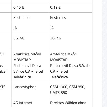
0,15 €
0,19 €
Kostenlos
Kostenlos
JA
JA
3G, 4G
3G, 4G
vil
AmÃ©rica MÃ³vil
AmÃ©rica MÃ³vil
MOVISTAR
MOVISTAR
psa
Radiomovil Dipsa
Radiomovil Dipsa S.A. de
elcel
S.A. de C.V. - Telcel
C.V. - Telcel
TelefÃ³nica
TelefÃ³nica
MTS
Landestypisch
GSM 1900, GSM 850,
UMTS 850
4G Internet
Direktes Wählen ohne