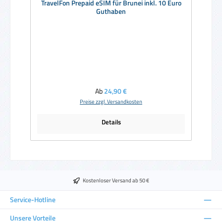
TravelFon Prepaid eSIM für Brunei inkl. 10 Euro
Guthaben
Regulärer Preis:
Ab
24,90 €
Preise zzgl. Versandkosten
Details
Kostenloser Versand ab 50 €
Service-Hotline
Unsere Vorteile