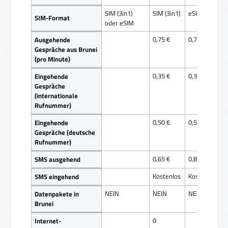
SIM (3in1)
SIM (3in1)
eSIM
SIM-Format
oder eSIM
0,75 €
0,75 €
Ausgehende
Gespräche aus Brunei
(pro Minute)
0,35 €
0,35 €
Eingehende
Gespräche
(internationale
Rufnummer)
0,50 €
0,50 €
Eingehende
Gespräche (deutsche
Rufnummer)
0,65 €
0,85 €
SMS ausgehend
Kostenlos
Kostenlos
SMS eingehend
NEIN
NEIN
NEIN
Datenpakete in
Brunei
0
Internet-