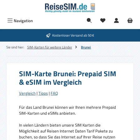
Zum Hauptinhalt springen
Navigation
Kostenloser Versand ab 50 €
Sie sind hier:
SIM-Karten für weitere Länder
Brunei
SIM-Karte Brunei: Prepaid SIM
& eSIM im Vergleich
Vergleich
|
Tipps
|
FAQ
Für das Land Brunei können wir Ihnen mehrere Prepaid
SIM-Karten und eSIMs anbieten.
In vielen Ländern bieten unsere SIM Karten die
Möglichkeit auf Reisen Internet Daten Tarif Pakete zu
buchen, so dass Sie das Internet auf Ihrer Reise nutzen