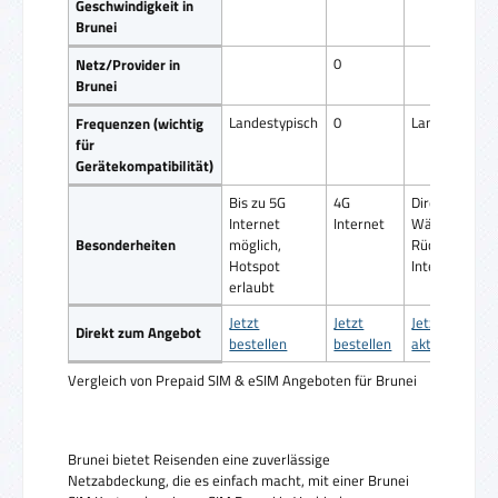
Geschwindigkeit in
Brunei
0
Netz/Provider in
Brunei
Landestypisch
0
Landestypisc
Frequenzen (wichtig
für
Gerätekompatibilität)
Bis zu 5G
4G
Direktes
Internet
Internet
Wählen ohne
Besonderheiten
möglich,
Rückruf, 4G
Hotspot
Internet
erlaubt
Jetzt
Jetzt
Jetzt
Direkt zum Angebot
bestellen
bestellen
aktivieren
Vergleich von Prepaid SIM & eSIM Angeboten für Brunei
Brunei bietet Reisenden eine zuverlässige
Netzabdeckung, die es einfach macht, mit einer Brunei