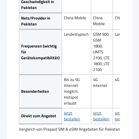
Geschwindigkeit in
Pakistan
China Mobile
China
China Mobile
Netz/Provider in
Mobile
Pakistan
Landestypisch
GSM 900,
Landestypisc
GSM
Frequenzen (wichtig
1800,
für
UMTS
Gerätekompatibilität)
2100, LTE
1800, LTE
2100
Bis zu 5G
4G
4G Internet
Internet
Internet
Besonderheiten
möglich,
Hotspot
erlaubt
Jetzt
Jetzt
Jetzt
Direkt zum Angebot
bestellen
bestellen
bestellen
Vergleich von Prepaid SIM & eSIM Angeboten für Pakistan