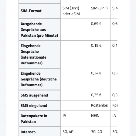
SIM (3in1)
SIM (3in1)
SIM (3in1)
SIM-Format
oder eSIM
0,69 €
0,69 €
Ausgehende
Gespräche aus
Pakistan (pro Minute)
0,19 €
0,19 €
Eingehende
Gespräche
(internationale
Rufnummer)
0,34 €
0,34 €
Eingehende
Gespräche (deutsche
Rufnummer)
0,35 €
0,35 €
SMS ausgehend
Kostenlos
Kostenlos
SMS eingehend
JA
NEIN
JA
Datenpakete in
Pakistan
3G, 4G
3G, 4G
3G, 4G
Internet-