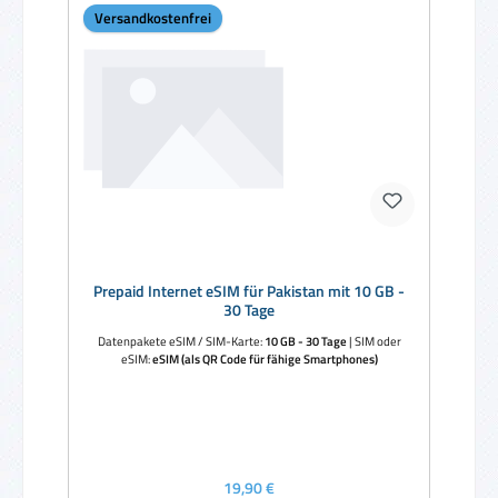
Versandkostenfrei
Prepaid Internet eSIM für Pakistan mit 10 GB -
30 Tage
Datenpakete eSIM / SIM-Karte:
10 GB - 30 Tage
|
SIM oder
eSIM:
eSIM (als QR Code für fähige Smartphones)
Regulärer Preis:
19,90 €