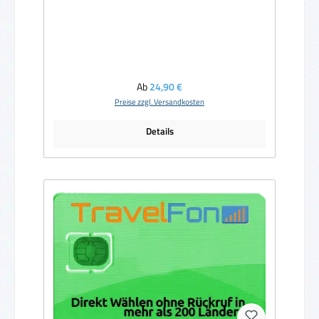
Regulärer Preis:
Ab
24,90 €
Preise zzgl. Versandkosten
Details