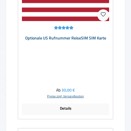
Durchschnittliche Bewertung von 5 von 5 Sternen
Optionale US Rufnummer ReiseSIM SIM Karte
Regulärer Preis:
Ab
30,00 €
Preise zzgl. Versandkosten
Details