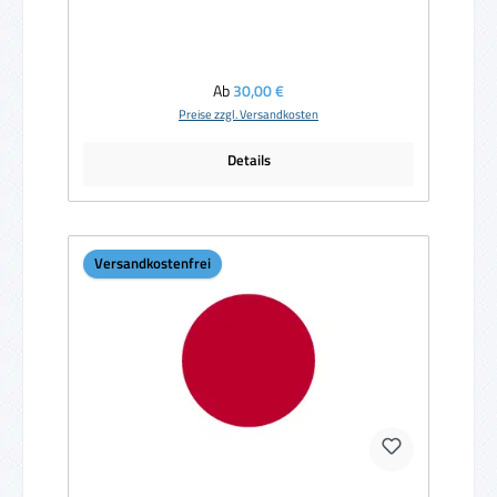
Regulärer Preis:
Ab
30,00 €
Preise zzgl. Versandkosten
Details
Versandkostenfrei