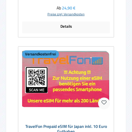
Regulärer Preis:
Ab
24,90 €
Preise zzgl. Versandkosten
Details
Versandkostenfrei
TravelFon Prepaid eSIM für Japan inkl. 10 Euro
Guthaben