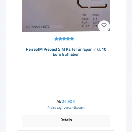
Durchschnittliche Bewertung von 5 von 5 Sternen
ReiseSIM Prepaid SIM Karte für Japan inkl. 10
Euro Guthaben
Regulärer Preis:
Ab
24,90 €
Preise zzgl. Versandkosten
Details