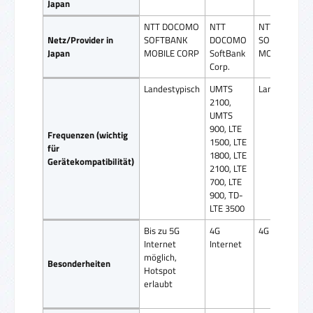
Japan
NTT DOCOMO
NTT
NTT DOCOM
Netz/Provider in
SOFTBANK
DOCOMO
SOFTBANK
Japan
MOBILE CORP
SoftBank
MOBILE COR
Corp.
Landestypisch
UMTS
Landestypisc
2100,
UMTS
900, LTE
Frequenzen (wichtig
1500, LTE
für
1800, LTE
Gerätekompatibilität)
2100, LTE
700, LTE
900, TD-
LTE 3500
Bis zu 5G
4G
4G Internet
Internet
Internet
möglich,
Besonderheiten
Hotspot
erlaubt