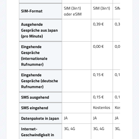
SIM (3in1)
SIM (3in1)
SIM (3in1)
SIM-Format
oder eSIM
0,39 €
0,39 €
Ausgehende
Gespräche aus Japan
(pro Minute)
0,00 €
0,00 €
Eingehende
Gespräche
(internationale
Rufnummer)
0,15 €
0,15 €
Eingehende
Gespräche (deutsche
Rufnummer)
0,15 €
0,15 €
SMS ausgehend
Kostenlos
Kostenlos
SMS eingehend
JA
JA
JA
Datenpakete in Japan
3G, 4G
3G, 4G
3G, 4G
Internet-
Geschwindigkeit in