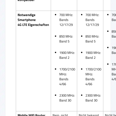
Notwendige
700 MHz:
700 MHz:
70
Smartphone
Bands
Bands
Ba
4G LTE Eigenschaften
12/17/29
12/17/29
85
850 MHz:
850 MHz:
Ba
Band 5
Band 5
19
1900 MHz:
1900 MHz:
Ba
Band 2
Band 2
17
1700/2100
1700/2100
MH
MHz:
MHz:
Ba
Bands
Bands
4/
4/66
4/66
2300 MHz:
2300 MHz:
Band 30
Band 30
Mobile Wifi Router
Nein, nicht
Nicht bekannt
Nicht b