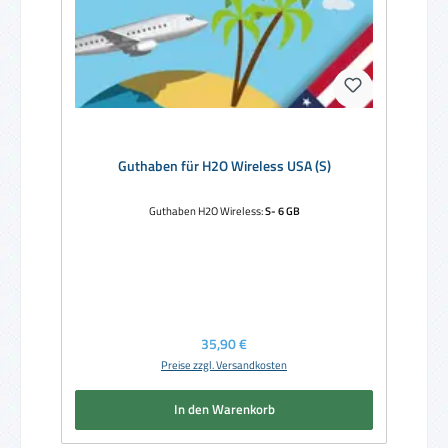
Guthaben für H2O Wireless USA (S)
Guthaben H2O Wireless:
S- 6 GB
Regulärer Preis:
35,90 €
Preise zzgl. Versandkosten
In den Warenkorb