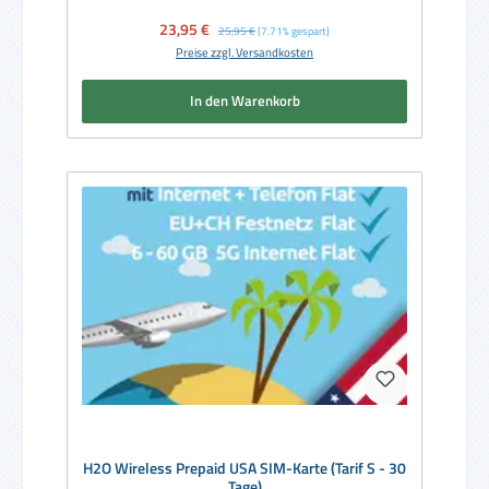
Verkaufspreis:
23,95 €
Regulärer Preis:
25,95 €
(7.71% gespart)
Preise zzgl. Versandkosten
In den Warenkorb
H2O Wireless Prepaid USA SIM-Karte (Tarif S - 30
Tage)