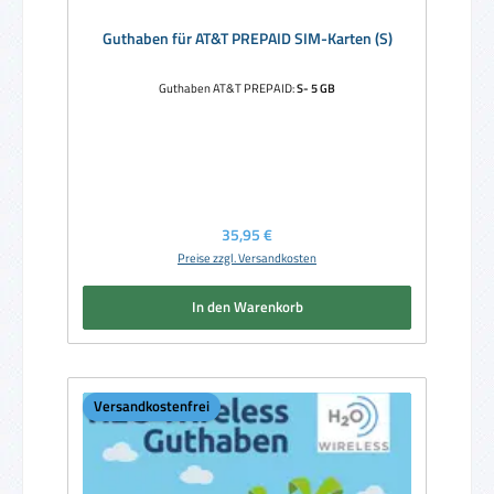
Guthaben für AT&T PREPAID SIM-Karten (S)
Guthaben AT&T PREPAID:
S- 5 GB
Regulärer Preis:
35,95 €
Preise zzgl. Versandkosten
In den Warenkorb
Versandkostenfrei