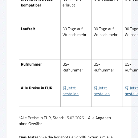
kompatibel
erlaubt
Laufzeit
30 Tage auf
30 Tage auf
30 Tage
Wunsch mehr
Wunsch mehr
Wunsch
Rufnummer
US-
US-
US-
Rufnummer
Rufnummer
Rufnu
Alle Preise in EUR
🛒 Jetzt
🛒 Jetzt
🛒 Jetz
bestellen
bestellen
bestell
*Alle Preise in EUR, Stand: 15.02.2026 – Alle Angaben
ohne Gewähr.
Tipp:
Nutzen Sie die horizontale Scrollfunktion, um alle