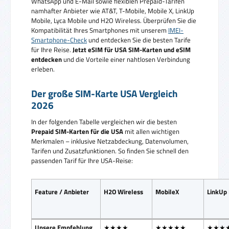
WhatsApp und E-Mail sowie flexiblen Prepaid-Tarifen
namhafter Anbieter wie AT&T, T-Mobile, Mobile X, LinkUp
Mobile, Lyca Mobile und H2O Wireless. Überprüfen Sie die
Kompatibilität Ihres Smartphones mit unserem
IMEI-
Smartphone-Check
und entdecken Sie die besten Tarife
für Ihre Reise.
Jetzt eSIM für USA SIM-Karten und eSIM
entdecken
und die Vorteile einer nahtlosen Verbindung
erleben.
Der große SIM-Karte USA Vergleich
2026
In der folgenden Tabelle vergleichen wir die besten
Prepaid SIM-Karten für die USA
mit allen wichtigen
Merkmalen – inklusive Netzabdeckung, Datenvolumen,
Tarifen und Zusatzfunktionen. So finden Sie schnell den
passenden Tarif für Ihre USA-Reise:
Feature / Anbieter
H2O Wireless
MobileX
LinkUp
Unsere Empfehlung
★★★★
★★★★★
★★★