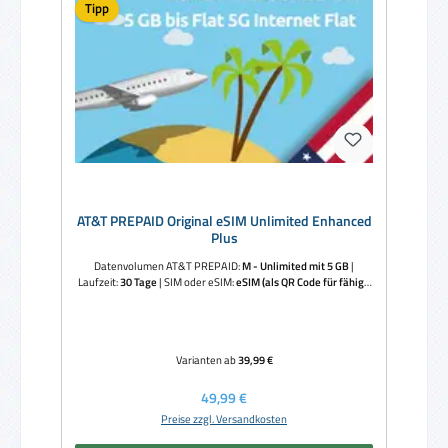
Tipp
AT&T PREPAID Original eSIM Unlimited Enhanced
Plus
Datenvolumen AT&T PREPAID:
M - Unlimited mit 5 GB
|
Laufzeit:
30 Tage
|
SIM oder eSIM:
eSIM (als QR Code für fähige
Smartphones)
Varianten ab
39,99 €
Regulärer Preis:
49,99 €
Preise zzgl. Versandkosten