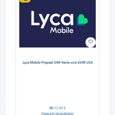
Lyca Mobile Prepaid SIM-Karte und eSIM USA
Regulärer Preis:
Ab
32,99 €
Preise zzgl. Versandkosten