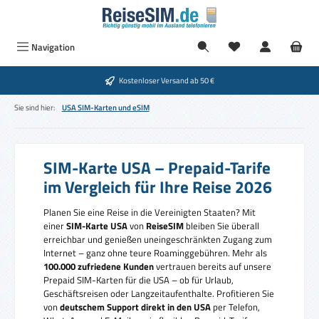
Zum Hauptinhalt springen
Navigation
Kostenloser Versand ab 50 €
Sie sind hier:
USA SIM-Karten und eSIM
SIM-Karte USA – Prepaid-Tarife
im Vergleich für Ihre Reise 2026
Planen Sie eine Reise in die Vereinigten Staaten? Mit
einer
SIM-Karte USA
von
ReiseSIM
bleiben Sie überall
erreichbar und genießen uneingeschränkten Zugang zum
Internet – ganz ohne teure Roaminggebühren. Mehr als
100.000 zufriedene Kunden
vertrauen bereits auf unsere
Prepaid SIM-Karten für die USA – ob für Urlaub,
Geschäftsreisen oder Langzeitaufenthalte. Profitieren Sie
von
deutschem Support direkt in den USA
per Telefon,