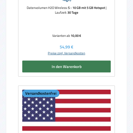
Datenvolumen H2O Wireless:
S - 10 GB mit 5 GB Hotspot
|
Laufzeit:
30 Tage
Varianten ab
10,00 €
Regulärer Preis:
54,99 €
Preise zzgl. Versandkosten
In den Warenkorb
Versandkostenfrei