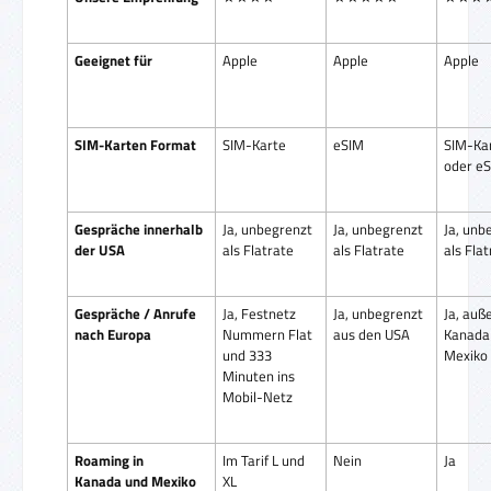
Geeignet für
Apple
Apple
Apple
SIM-Karten Format
SIM-Karte
eSIM
SIM-Ka
oder e
Gespräche innerhalb
Ja, unbegrenzt
Ja, unbegrenzt
Ja, unb
der USA
als Flatrate
als Flatrate
als Fla
Gespräche / Anrufe
Ja, Festnetz
Ja, unbegrenzt
Ja, auß
nach Europa
Nummern Flat
aus den USA
Kanada
und 333
Mexiko
Minuten ins
Mobil-Netz
Roaming in
Im Tarif L und
Nein
Ja
Kanada und Mexiko
XL