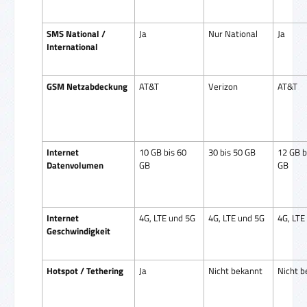
SMS National /
Ja
Nur National
Ja
International
GSM Netzabdeckung
AT&T
Verizon
AT&T
Internet
10 GB bis 60
30 bis 50 GB
12 GB b
Datenvolumen
GB
GB
Internet
4G, LTE und 5G
4G, LTE und 5G
4G, LTE
Geschwindigkeit
Hotspot / Tethering
Ja
Nicht bekannt
Nicht b