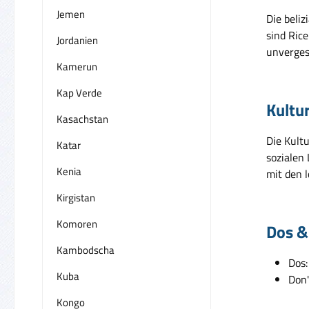
Jemen
Die beliz
sind Ric
Jordanien
unverges
Kamerun
Kap Verde
Kultu
Kasachstan
Die Kultu
Katar
sozialen
Kenia
mit den 
Kirgistan
Komoren
Dos &
Kambodscha
Dos:
Kuba
Don'
Kongo