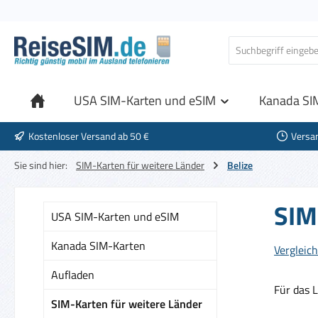
 Hauptinhalt springen
Zur Suche springen
Zur Hauptnavigation springen
USA SIM-Karten und eSIM
Kanada SI
Kostenloser Versand ab 50 €
Versa
Sie sind hier:
SIM-Karten für weitere Länder
Belize
SIM
USA SIM-Karten und eSIM
Kanada SIM-Karten
Vergleich
Aufladen
Für das 
SIM-Karten für weitere Länder