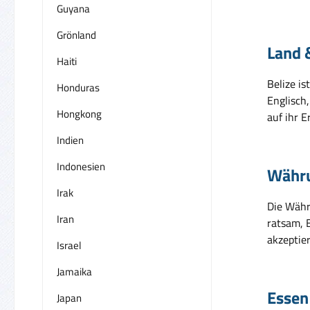
Guyana
Grönland
Land 
Haiti
Belize i
Honduras
Englisch,
Hongkong
auf ihr E
Indien
Indonesien
Währ
Irak
Die Währ
Iran
ratsam, 
akzeptie
Israel
Jamaika
Essen
Japan