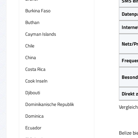
SMS ei
Burkina Faso
Datenpa
Buthan
Interne
Cayman Islands
Netz/Pr
Chile
China
Frequen
Costa Rica
Besond
Cook Inseln
Djibouti
Direkt
Dominikanische Republik
Vergleic
Dominica
Ecuador
Belize b