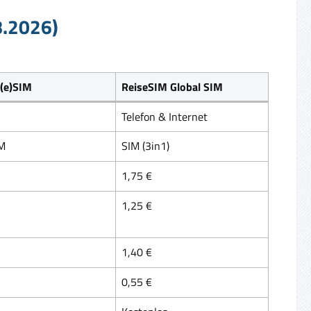
8.2026)
 (e)SIM
ReiseSIM Global SIM
Telefon & Internet
IM
SIM (3in1)
1,75 €
1,25 €
1,40 €
0,55 €