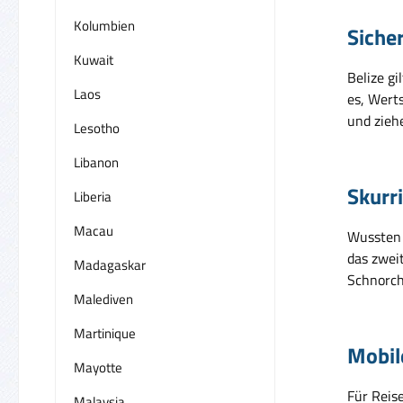
Kolumbien
Siche
Kuwait
Belize gi
Laos
es, Werts
und ziehe
Lesotho
Libanon
Skurr
Liberia
Macau
Wussten 
das zweit
Madagaskar
Schnorchl
Malediven
Martinique
Mobil
Mayotte
Für Reise
Malaysia