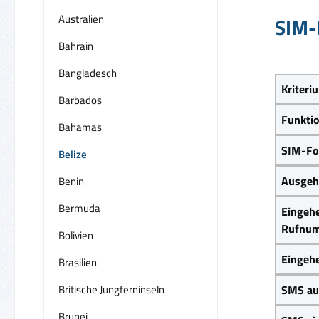
Australien
SIM-K
Bahrain
Bangladesch
Kriteri
Barbados
Funkti
Bahamas
SIM-Fo
Belize
Ausgehe
Benin
Bermuda
Eingehe
Rufnum
Bolivien
Eingeh
Brasilien
Britische Jungferninseln
SMS au
Brunei