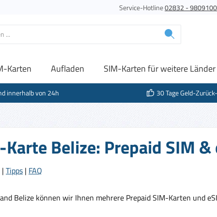
Service-Hotline
02832 - 980910
M-Karten
Aufladen
SIM-Karten für weitere Länder
nd innerhalb von 24h
30 Tage Geld-Zurück
-Karte Belize: Prepaid SIM &
|
Tipps
|
FAQ
Land Belize können wir Ihnen mehrere Prepaid SIM-Karten und eS