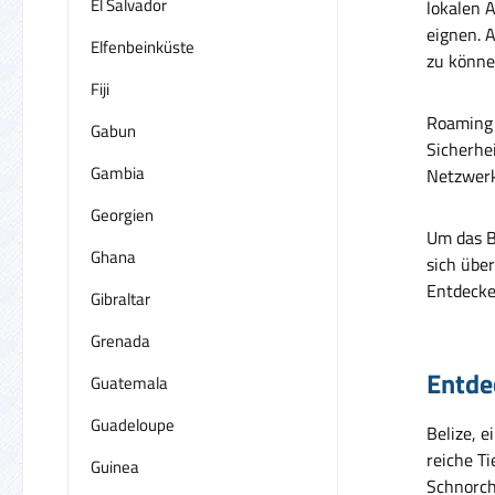
El Salvador
lokalen A
eignen. 
Elfenbeinküste
zu könne
Fiji
Roaming k
Gabun
Sicherhei
Gambia
Netzwerk
Georgien
Um das B
Ghana
sich übe
Entdecken
Gibraltar
Grenada
Entdec
Guatemala
Guadeloupe
Belize, e
reiche T
Guinea
Schnorch