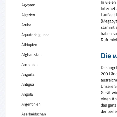
In vielen
Ägypten
Internet
Laufzeit
Algerien
(Megabyt
Aruba
stammt a
haben so 
Äquatorialguinea
Rufumlei
Äthiopien
Die w
Afghanistan
Armenien
Die ange
200 Länd
Anguilla
ausreich
Antigua
Unsere S
Gerät wie
Angola
einen An
Argentinien
das ganz
der perfe
Aserbaidschan