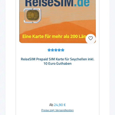
Durchschnittliche Bewertung von 5 von 5 Sternen
ReiseSIM Prepaid SIM Karte für Seychellen inkl.
10 Euro Guthaben
Regulärer Preis:
Ab
24,90 €
Preise zzgl. Versandkosten