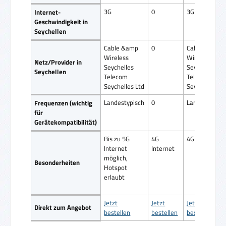
3G
0
3G
Internet-
Geschwindigkeit in
Seychellen
Cable &amp
0
Cable &amp
Wireless
Wireless
Netz/Provider in
Seychelles
Seychelles
Seychellen
Telecom
Telecom
Seychelles Ltd
Seychelles Lt
Landestypisch
0
Landestypisc
Frequenzen (wichtig
für
Gerätekompatibilität)
Bis zu 5G
4G
4G Internet
Internet
Internet
möglich,
Besonderheiten
Hotspot
erlaubt
Jetzt
Jetzt
Jetzt
Direkt zum Angebot
bestellen
bestellen
bestellen