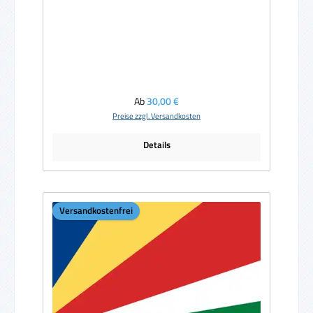
Regulärer Preis:
Ab
30,00 €
Preise zzgl. Versandkosten
Details
Versandkostenfrei