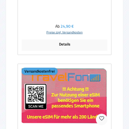
Regulärer Preis:
Ab
24,90 €
Preise zzgl. Versandkosten
Details
Versandkostenfrei