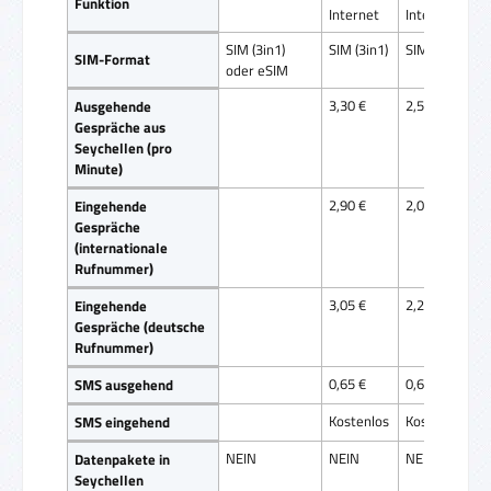
Funktion
Internet
Internet
SIM (3in1)
SIM (3in1)
SIM (3in1)
SIM-Format
oder eSIM
3,30 €
2,50 €
Ausgehende
Gespräche aus
Seychellen (pro
Minute)
2,90 €
2,05 €
Eingehende
Gespräche
(internationale
Rufnummer)
3,05 €
2,20 €
Eingehende
Gespräche (deutsche
Rufnummer)
0,65 €
0,65 €
SMS ausgehend
Kostenlos
Kostenlos
SMS eingehend
NEIN
NEIN
NEIN
Datenpakete in
Seychellen