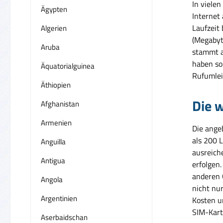
In vielen
Ägypten
Internet
Laufzeit
Algerien
(Megabyt
Aruba
stammt a
haben so 
Äquatorialguinea
Rufumlei
Äthiopien
Die w
Afghanistan
Armenien
Die ange
als 200 
Anguilla
ausreich
Antigua
erfolgen
anderen 
Angola
nicht nu
Argentinien
Kosten u
SIM-Karte
Aserbaidschan