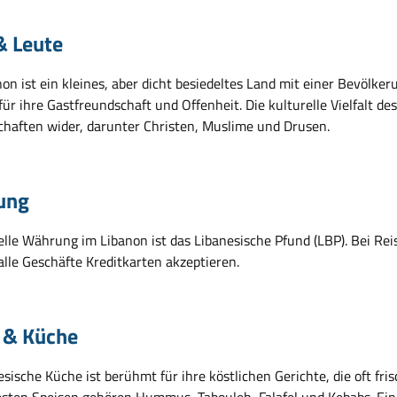
& Leute
non ist ein kleines, aber dicht besiedeltes Land mit einer Bevölk
ür ihre Gastfreundschaft und Offenheit. Die kulturelle Vielfalt des
haften wider, darunter Christen, Muslime und Drusen.
ung
ielle Währung im Libanon ist das Libanesische Pfund (LBP). Bei Re
alle Geschäfte Kreditkarten akzeptieren.
 & Küche
esische Küche ist berühmt für ihre köstlichen Gerichte, die oft fr
sten Speisen gehören Hummus, Tabouleh, Falafel und Kebabs. Ein 