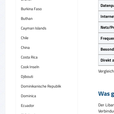
Datenpa
Burkina Faso
Interne
Buthan
Netz/Pr
Cayman Islands
Chile
Frequen
China
Besond
Costa Rica
Direkt
Cook Inseln
Vergleic
Djibouti
Dominikanische Republik
Was g
Dominica
Der Liba
Ecuador
Verbindun