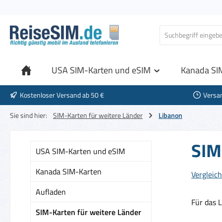
 Hauptinhalt springen
Zur Suche springen
Zur Hauptnavigation springen
USA SIM-Karten und eSIM
Kanada SI
Kostenloser Versand ab 50 €
Versa
Sie sind hier:
SIM-Karten für weitere Länder
Libanon
SIM
USA SIM-Karten und eSIM
Kanada SIM-Karten
Vergleich
Aufladen
Für das 
SIM-Karten für weitere Länder