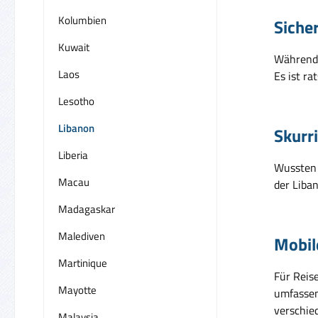
Kolumbien
Siche
Kuwait
Während 
Laos
Es ist ra
Lesotho
Libanon
Skurr
Liberia
Wussten 
Macau
der Liban
Madagaskar
Malediven
Mobil
Martinique
Für Reis
Mayotte
umfassen
verschie
Malaysia