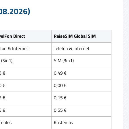
.08.2026)
velFon Direct
ReiseSIM Global SIM
efon & Internet
Telefon & Internet
 (3in1)
SIM (3in1)
5 €
0,49 €
0 €
0,00 €
5 €
0,15 €
5 €
0,55 €
tenlos
Kostenlos