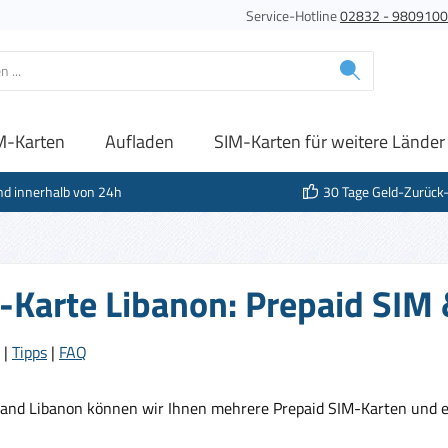
Service-Hotline
02832 - 980910
M-Karten
Aufladen
SIM-Karten für weitere Länder
nd innerhalb von 24h
30 Tage Geld-Zurück
-Karte Libanon: Prepaid SIM 
|
Tipps
|
FAQ
Land Libanon können wir Ihnen mehrere Prepaid SIM-Karten und e