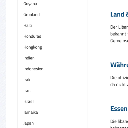
Guyana
Land 
Grönland
Haiti
Der Liba
bekannt f
Honduras
Gemeinsc
Hongkong
Indien
Währ
Indonesien
Die offiz
Irak
da nicht 
Iran
Israel
Essen
Jamaika
Die liban
Japan
bekannte