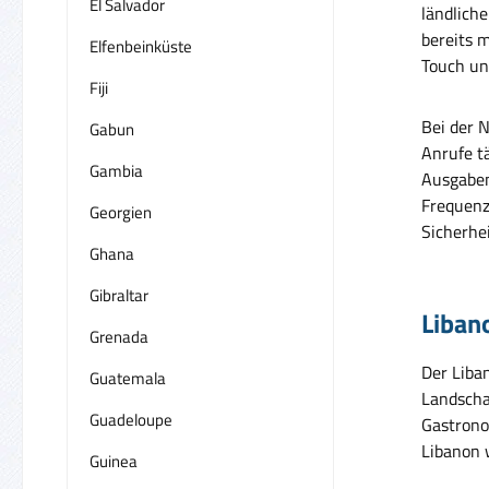
El Salvador
ländlich
bereits 
Elfenbeinküste
Touch un
Fiji
Bei der 
Gabun
Anrufe t
Gambia
Ausgaben 
Frequenz
Georgien
Sicherhe
Ghana
Gibraltar
Libano
Grenada
Der Liba
Guatemala
Landschaf
Guadeloupe
Gastrono
Libanon 
Guinea