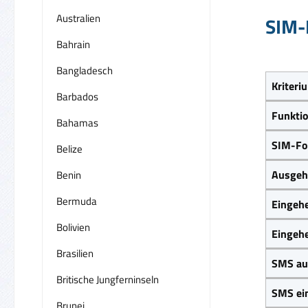
Australien
SIM-
Bahrain
Bangladesch
Kriteri
Barbados
Funkti
Bahamas
SIM-Fo
Belize
Ausgeh
Benin
Bermuda
Eingeh
Bolivien
Eingeh
Brasilien
SMS au
Britische Jungferninseln
SMS ei
Brunei