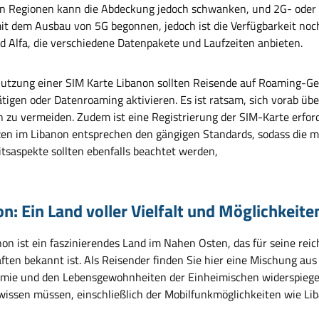
en Regionen kann die Abdeckung jedoch schwanken, und 2G- oder 
mit dem Ausbau von 5G begonnen, jedoch ist die Verfügbarkeit noc
d Alfa, die verschiedene Datenpakete und Laufzeiten anbieten.
Nutzung einer SIM Karte Libanon sollten Reisende auf Roaming-Ge
ätigen oder Datenroaming aktivieren. Es ist ratsam, sich vorab üb
zu vermeiden. Zudem ist eine Registrierung der SIM-Karte erforderl
en im Libanon entsprechen den gängigen Standards, sodass die m
itsaspekte sollten ebenfalls beachtet werden,
n: Ein Land voller Vielfalt und Möglichkeite
non ist ein faszinierendes Land im Nahen Osten, das für seine rei
ten bekannt ist. Als Reisender finden Sie hier eine Mischung aus 
mie und den Lebensgewohnheiten der Einheimischen widerspiegelt.
wissen müssen, einschließlich der Mobilfunkmöglichkeiten wie L