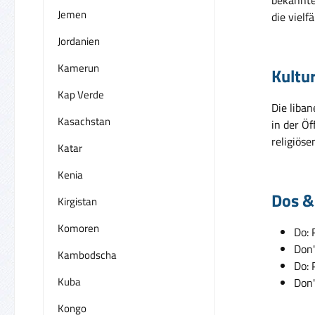
Jemen
die viel
Jordanien
Kamerun
Kultu
Kap Verde
Die liba
Kasachstan
in der Öf
religiöse
Katar
Kenia
Dos &
Kirgistan
Komoren
Do: 
Don'
Kambodscha
Do: 
Kuba
Don'
Kongo