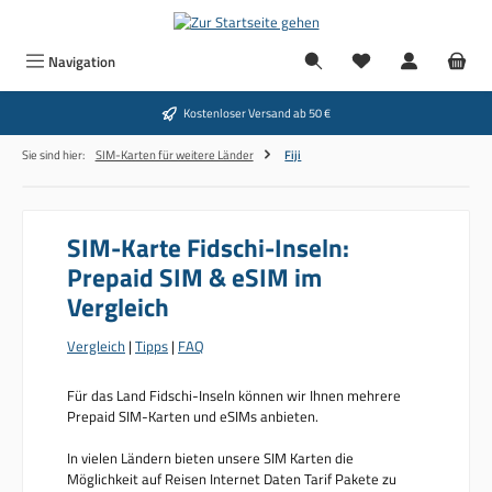
Zum Hauptinhalt springen
Navigation
Kostenloser Versand ab 50 €
Sie sind hier:
SIM-Karten für weitere Länder
Fiji
SIM-Karte Fidschi-Inseln:
Prepaid SIM & eSIM im
Vergleich
Vergleich
|
Tipps
|
FAQ
Für das Land Fidschi-Inseln können wir Ihnen mehrere
Prepaid SIM-Karten und eSIMs anbieten.
In vielen Ländern bieten unsere SIM Karten die
Möglichkeit auf Reisen Internet Daten Tarif Pakete zu