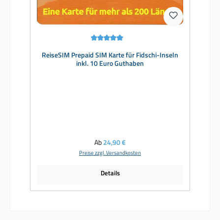
Durchschnittliche Bewertung von 5 von 5 Sternen
ReiseSIM Prepaid SIM Karte für Fidschi-Inseln
inkl. 10 Euro Guthaben
Regulärer Preis:
Ab
24,90 €
Preise zzgl. Versandkosten
Details