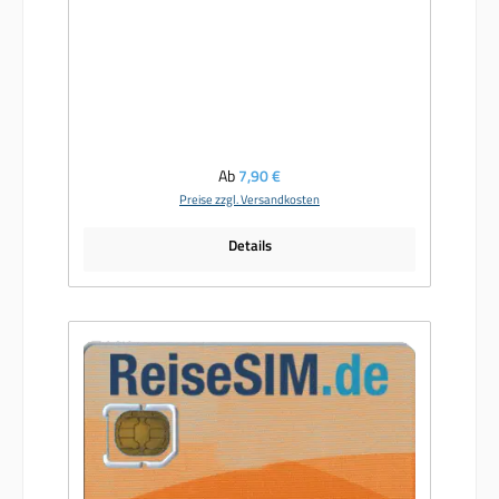
Regulärer Preis:
Ab
7,90 €
Preise zzgl. Versandkosten
Details