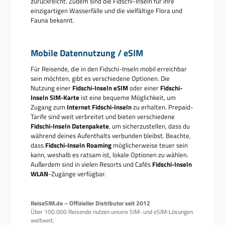
zurückreicht. Zudem sind die Fidschi-Inseln für ihre
einzigartigen Wasserfälle und die vielfältige Flora und
Fauna bekannt.
Mobile Datennutzung / eSIM
Für Reisende, die in den Fidschi-Inseln mobil erreichbar
sein möchten, gibt es verschiedene Optionen. Die
Nutzung einer
Fidschi-Inseln eSIM
oder einer
Fidschi-
Inseln SIM-Karte
ist eine bequeme Möglichkeit, um
Zugang zum
Internet Fidschi-Inseln
zu erhalten. Prepaid-
Tarife sind weit verbreitet und bieten verschiedene
Fidschi-Inseln Datenpakete
, um sicherzustellen, dass du
während deines Aufenthalts verbunden bleibst. Beachte,
dass
Fidschi-Inseln Roaming
möglicherweise teuer sein
kann, weshalb es ratsam ist, lokale Optionen zu wählen.
Außerdem sind in vielen Resorts und Cafés
Fidschi-Inseln
WLAN
-Zugänge verfügbar.
ReiseSIM.de – Offizieller Distributor seit 2012
Über 100.000 Reisende nutzen unsere SIM‑ und eSIM‑Lösungen
weltweit.