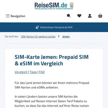
Zum Hauptinhalt springen
Navigation
Kostenloser Versand ab 50 €
Sie sind hier:
SIM-Karten für weitere Länder
Jemen
SIM-Karte Jemen: Prepaid SIM
& eSIM im Vergleich
Vergleich
|
Tipps
|
FAQ
Für das Land Jemen können wir Ihnen mehrere Prepaid
SIM-Karten und eSIMs anbieten.
In vielen Ländern bieten unsere SIM Karten die
Möglichkeit auf Reisen Internet Daten Tarif Pakete zu
buchen, so dass Sie das Internet auf Ihrer Reise nutzen