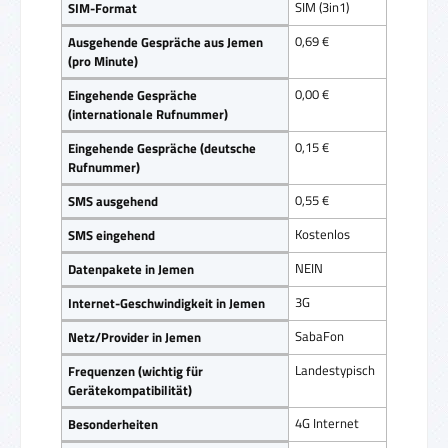
SIM (3in1)
SIM-Format
0,69 €
Ausgehende Gespräche aus Jemen
(pro Minute)
0,00 €
Eingehende Gespräche
(internationale Rufnummer)
0,15 €
Eingehende Gespräche (deutsche
Rufnummer)
0,55 €
SMS ausgehend
Kostenlos
SMS eingehend
NEIN
Datenpakete in Jemen
3G
Internet-Geschwindigkeit in Jemen
SabaFon
Netz/Provider in Jemen
Landestypisch
Frequenzen (wichtig für
Gerätekompatibilität)
4G Internet
Besonderheiten