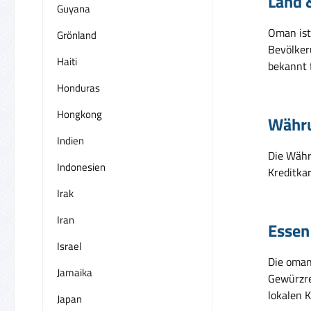
Land 
Guyana
Oman ist
Grönland
Bevölker
Haiti
bekannt f
Honduras
Hongkong
Währ
Indien
Die Währ
Indonesien
Kreditka
Irak
Iran
Essen
Israel
Die oman
Jamaika
Gewürzrei
lokalen 
Japan