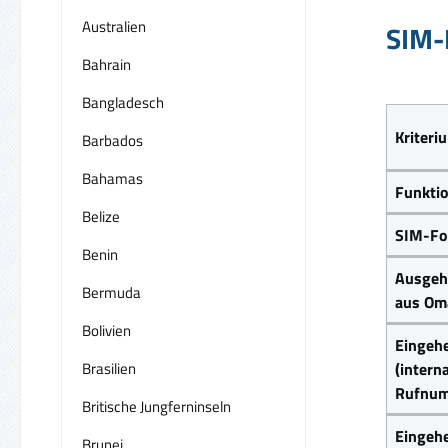
Australien
SIM-
Bahrain
Bangladesch
Kriteri
Barbados
Bahamas
Funkti
Belize
SIM-Fo
Benin
Ausgeh
Bermuda
aus Om
Bolivien
Eingeh
Brasilien
(intern
Rufnum
Britische Jungferninseln
Eingeh
Brunei