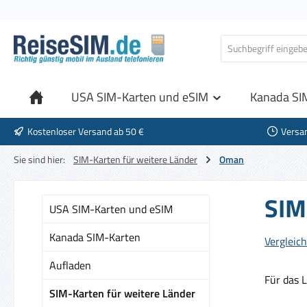
 Hauptinhalt springen
Zur Suche springen
Zur Hauptnavigation springen
USA SIM-Karten und eSIM
Kanada SI
Kostenloser Versand ab 50 €
Versa
Sie sind hier:
SIM-Karten für weitere Länder
Oman
SIM
USA SIM-Karten und eSIM
Kanada SIM-Karten
Vergleich
Aufladen
Für das 
SIM-Karten für weitere Länder