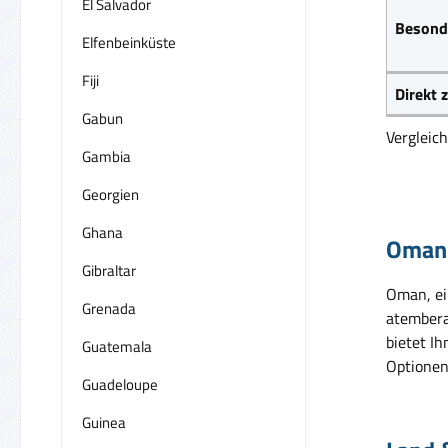
El Salvador
Besond
Elfenbeinküste
Fiji
Direkt
Gabun
Vergleic
Gambia
Georgien
Ghana
Oman 
Gibraltar
Oman, ei
Grenada
atembera
bietet I
Guatemala
Optionen
Guadeloupe
Guinea