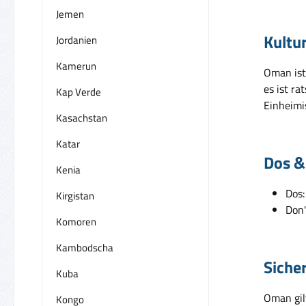
Jemen
Kultu
Jordanien
Kamerun
Oman ist 
es ist ra
Kap Verde
Einheimi
Kasachstan
Katar
Dos &
Kenia
Dos:
Kirgistan
Don'
Komoren
Kambodscha
Siche
Kuba
Oman gilt
Kongo