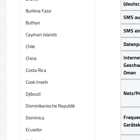
(deuts
Burkina Faso
SMS au
Buthan
SMS ei
Cayman Islands
Datenp
Chile
Interne
China
Geschwi
Costa Rica
Oman
Cook Inseln
Netz/Pr
Djibouti
Dominikanische Republik
Frequen
Dominica
Gerätek
Ecuador