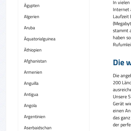
In vielen
Ägypten
Internet
Laufzeit
Algerien
(Megabyt
Aruba
stammt a
haben so 
Äquatorialguinea
Rufumlei
Äthiopien
Die w
Afghanistan
Armenien
Die ange
200 Länd
Anguilla
ausreich
Antigua
Unsere S
Gerät wi
Angola
einen An
Argentinien
das ganz
der perfe
Aserbaidschan