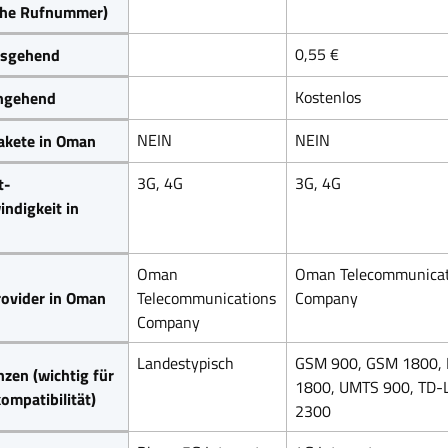
che Rufnummer)
0,55 €
sgehend
Kostenlos
ngehend
NEIN
NEIN
akete in Oman
3G, 4G
3G, 4G
t-
ndigkeit in
Oman
Oman Telecommunicat
ovider in Oman
Telecommunications
Company
Company
Landestypisch
GSM 900, GSM 1800, 
zen (wichtig für
1800, UMTS 900, TD-
ompatibilität)
2300