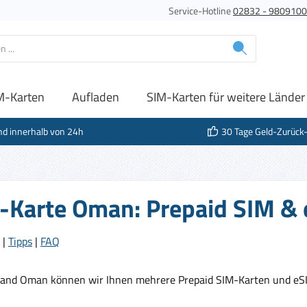
Service-Hotline
02832 - 980910
M-Karten
Aufladen
SIM-Karten für weitere Länder
nd innerhalb von 24h
30 Tage Geld-Zurück
-Karte Oman: Prepaid SIM & 
|
Tipps
|
FAQ
Land Oman können wir Ihnen mehrere Prepaid SIM-Karten und eSI