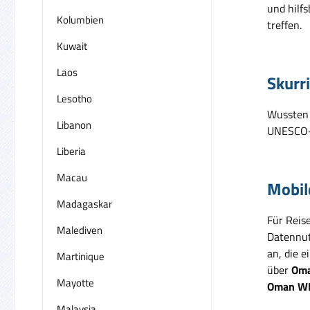
und hilf
Kolumbien
treffen.
Kuwait
Laos
Skurr
Lesotho
Wussten 
Libanon
UNESCO-W
Liberia
Macau
Mobil
Madagaskar
Für Reis
Malediven
Datennut
an, die e
Martinique
über
Oma
Mayotte
Oman W
Malaysia