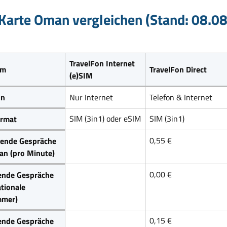
Karte Oman vergleichen (Stand: 08.0
TravelFon Internet
um
TravelFon Direct
(e)SIM
on
Nur Internet
Telefon & Internet
SIM (3in1) oder eSIM
SIM (3in1)
rmat
0,55 €
ende Gespräche
an (pro Minute)
0,00 €
ende Gespräche
ationale
mer)
0,15 €
ende Gespräche