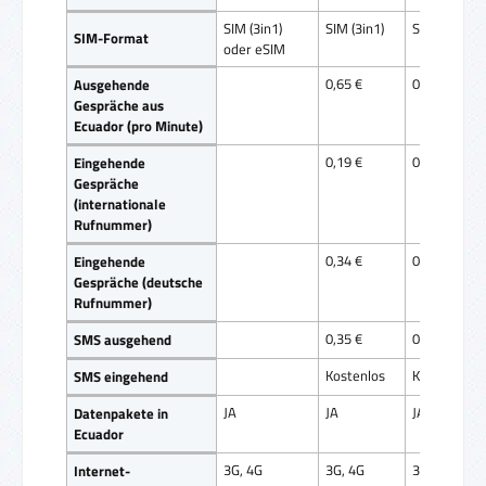
SIM (3in1)
SIM (3in1)
SIM (3in1)
SIM-Format
oder eSIM
0,65 €
0,69 €
Ausgehende
Gespräche aus
Ecuador (pro Minute)
0,19 €
0,19 €
Eingehende
Gespräche
(internationale
Rufnummer)
0,34 €
0,34 €
Eingehende
Gespräche (deutsche
Rufnummer)
0,35 €
0,35 €
SMS ausgehend
Kostenlos
Kostenlos
SMS eingehend
JA
JA
JA
Datenpakete in
Ecuador
3G, 4G
3G, 4G
3G, 4G
Internet-