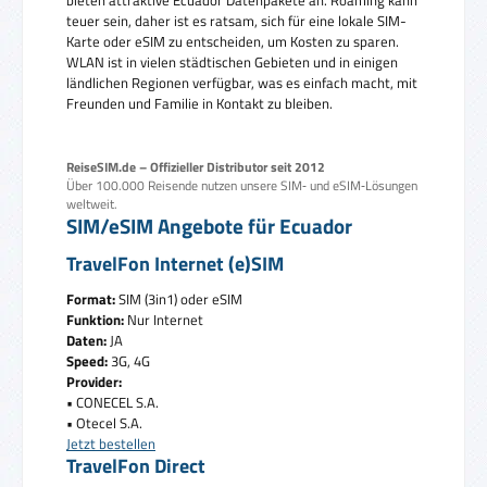
bieten attraktive Ecuador Datenpakete an. Roaming kann
teuer sein, daher ist es ratsam, sich für eine lokale SIM-
Karte oder eSIM zu entscheiden, um Kosten zu sparen.
WLAN ist in vielen städtischen Gebieten und in einigen
ländlichen Regionen verfügbar, was es einfach macht, mit
Freunden und Familie in Kontakt zu bleiben.
ReiseSIM.de – Offizieller Distributor seit 2012
Über 100.000 Reisende nutzen unsere SIM‑ und eSIM‑Lösungen
weltweit.
SIM/eSIM Angebote für Ecuador
TravelFon Internet (e)SIM
Format:
SIM (3in1) oder eSIM
Funktion:
Nur Internet
Daten:
JA
Speed:
3G, 4G
Provider:
• CONECEL S.A.
• Otecel S.A.
Jetzt bestellen
TravelFon Direct