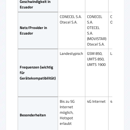
Geschwindigkeit in
Ecuador
CONECEL S.A.
CONECEL
CONECEL S.
Otecel S.A.
S.A.
Otecel S.A.
Netz/Provider in
OTECEL
Ecuador
S.A.
(MOVISTAR)
Otecel S.A.
Landestypisch
GSM 850,
Landestypi
UMTS 850,
UMTS 1900
Frequenzen (wichtig
für
Gerätekompatibilität)
Bis zu 5G
4G Internet
4G Internet
Internet
möglich,
Besonderheiten
Hotspot
erlaubt