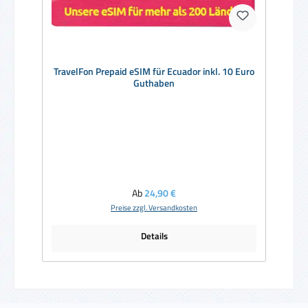
TravelFon Prepaid eSIM für Ecuador inkl. 10 Euro
Guthaben
Regulärer Preis:
Ab
24,90 €
Preise zzgl. Versandkosten
Details