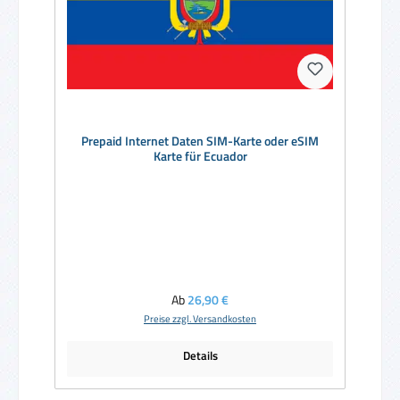
Prepaid Internet Daten SIM-Karte oder eSIM
Karte für Ecuador
Regulärer Preis:
Ab
26,90 €
Preise zzgl. Versandkosten
Details