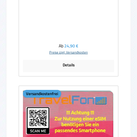
Regulärer Preis:
Ab
24,90 €
Preise zzgl. Versandkosten
Details
Versandkostenfrei