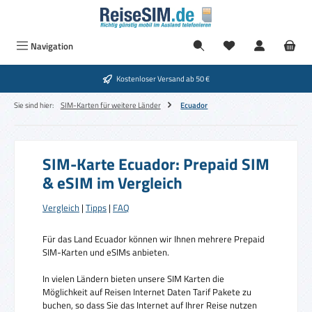
Zum Hauptinhalt springen
Navigation
Kostenloser Versand ab 50 €
Sie sind hier:
SIM-Karten für weitere Länder
Ecuador
SIM-Karte Ecuador: Prepaid SIM
& eSIM im Vergleich
Vergleich
|
Tipps
|
FAQ
Für das Land Ecuador können wir Ihnen mehrere Prepaid
SIM-Karten und eSIMs anbieten.
In vielen Ländern bieten unsere SIM Karten die
Möglichkeit auf Reisen Internet Daten Tarif Pakete zu
buchen, so dass Sie das Internet auf Ihrer Reise nutzen