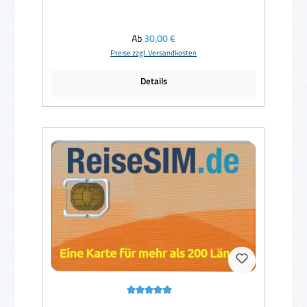
Regulärer Preis:
Ab
30,00 €
Preise zzgl. Versandkosten
Details
Durchschnittliche Bewertung von 5 von 5 Sternen