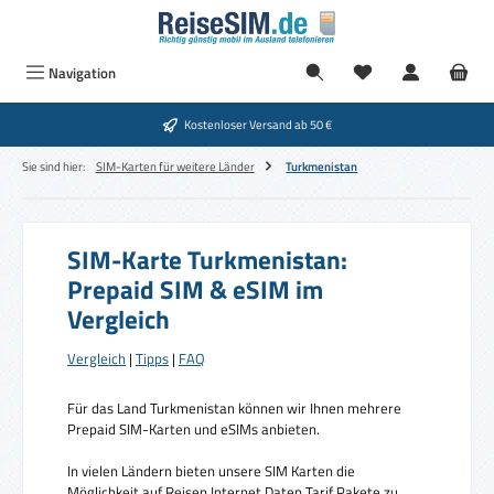
Zum Hauptinhalt springen
Navigation
Kostenloser Versand ab 50 €
Sie sind hier:
SIM-Karten für weitere Länder
Turkmenistan
SIM-Karte Turkmenistan:
Prepaid SIM & eSIM im
Vergleich
Vergleich
|
Tipps
|
FAQ
Für das Land Turkmenistan können wir Ihnen mehrere
Prepaid SIM-Karten und eSIMs anbieten.
In vielen Ländern bieten unsere SIM Karten die
Möglichkeit auf Reisen Internet Daten Tarif Pakete zu