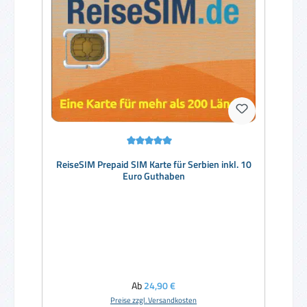
Durchschnittliche Bewertung von 5 von 5 Sternen
ReiseSIM Prepaid SIM Karte für Serbien inkl. 10
Euro Guthaben
Regulärer Preis:
Ab
24,90 €
Preise zzgl. Versandkosten