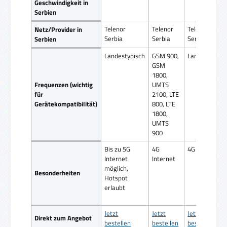
Geschwindigkeit in
Serbien
Telenor
Telenor
Telenor
Netz/Provider in
Serbia
Serbia
Serbia
Serbien
Landestypisch
GSM 900,
Landestypisc
GSM
1800,
Frequenzen (wichtig
UMTS
für
2100, LTE
Gerätekompatibilität)
800, LTE
1800,
UMTS
900
Bis zu 5G
4G
4G Internet
Internet
Internet
möglich,
Besonderheiten
Hotspot
erlaubt
Jetzt
Jetzt
Jetzt
Direkt zum Angebot
bestellen
bestellen
bestellen