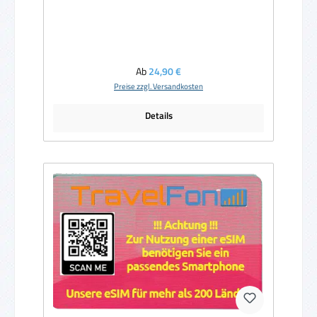
Regulärer Preis:
Ab
24,90 €
Preise zzgl. Versandkosten
Details