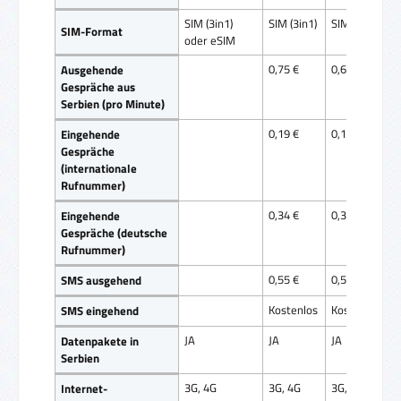
SIM (3in1)
SIM (3in1)
SIM (3in1)
SIM-Format
oder eSIM
0,75 €
0,69 €
Ausgehende
Gespräche aus
Serbien (pro Minute)
0,19 €
0,19 €
Eingehende
Gespräche
(internationale
Rufnummer)
0,34 €
0,34 €
Eingehende
Gespräche (deutsche
Rufnummer)
0,55 €
0,55 €
SMS ausgehend
Kostenlos
Kostenlos
SMS eingehend
JA
JA
JA
Datenpakete in
Serbien
3G, 4G
3G, 4G
3G, 4G
Internet-