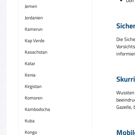
Don'
Jemen
Jordanien
Siche
Kamerun
Die Siche
Kap Verde
Vorsicht
Kasachstan
informie
Katar
Kenia
Skurr
Kirgistan
Wussten 
Komoren
beeindruc
Gazelle, 
Kambodscha
Kuba
Mobil
Kongo