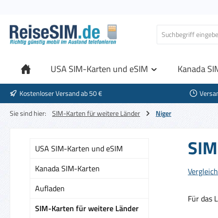
 Hauptinhalt springen
Zur Suche springen
Zur Hauptnavigation springen
USA SIM-Karten und eSIM
Kanada SI
Kostenloser Versand ab 50 €
Versa
Sie sind hier:
SIM-Karten für weitere Länder
Niger
SIM
USA SIM-Karten und eSIM
Kanada SIM-Karten
Vergleich
Aufladen
Für das 
SIM-Karten für weitere Länder