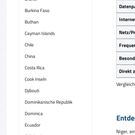
Datenpa
Burkina Faso
Interne
Buthan
Netz/Pr
Cayman Islands
Chile
Frequen
China
Besond
Costa Rica
Direkt
Cook Inseln
Vergleic
Djibouti
Dominikanische Republik
Dominica
Entdec
Ecuador
Niger, e