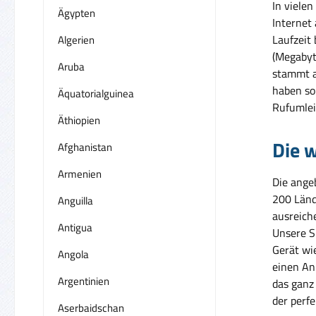
In vielen
Ägypten
Internet
Laufzeit
Algerien
(Megabyt
Aruba
stammt a
haben so 
Äquatorialguinea
Rufumlei
Äthiopien
Die w
Afghanistan
Armenien
Die ange
200 Länd
Anguilla
ausreich
Antigua
Unsere S
Gerät wie
Angola
einen An
Argentinien
das ganz
der perfe
Aserbaidschan