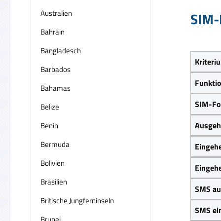
Australien
SIM-
Bahrain
Bangladesch
Kriteri
Barbados
Funkti
Bahamas
SIM-Fo
Belize
Ausgeh
Benin
Bermuda
Eingeh
Bolivien
Eingeh
Brasilien
SMS au
Britische Jungferninseln
SMS ei
Brunei