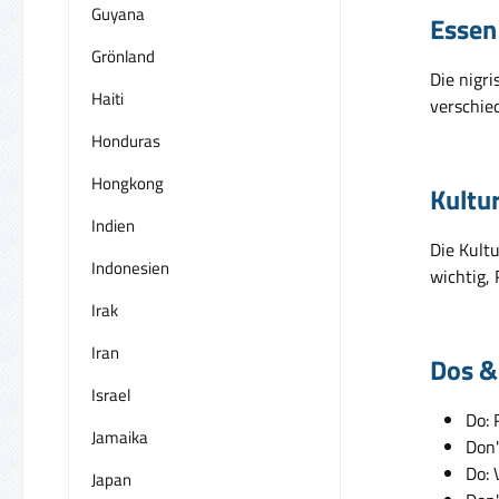
Guyana
Essen
Grönland
Die nigri
Haiti
verschied
Honduras
Hongkong
Kultu
Indien
Die Kultu
Indonesien
wichtig,
Irak
Iran
Dos &
Israel
Do: 
Jamaika
Don'
Do: 
Japan