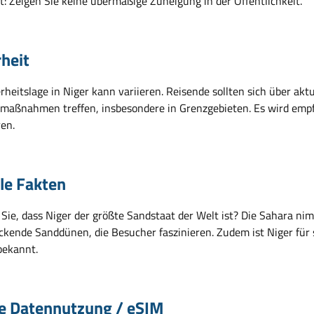
t: Zeigen Sie keine übermäßige Zuneigung in der Öffentlichkeit.
rheit
rheitslage in Niger kann variieren. Reisende sollten sich über ak
smaßnahmen treffen, insbesondere in Grenzgebieten. Es wird empfoh
ren.
ile Fakten
Sie, dass Niger der größte Sandstaat der Welt ist? Die Sahara nim
kende Sanddünen, die Besucher faszinieren. Zudem ist Niger für se
bekannt.
e Datennutzung / eSIM