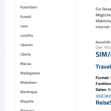
Kolumbien
Für Reise
Möglichk
Kuwait
Mobilinte
Laos
Internet 
Lesotho
ReiseSIM.d
Libanon
Über 100.
SIM/
Liberia
Macau
Trave
Madagaskar
Format:
Malediven
Funktion
Daten:
N
Martinique
Jetzt bes
Reise
Mayotte
Malaysia