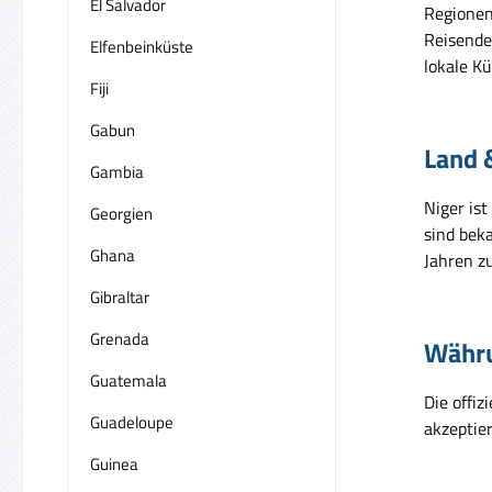
El Salvador
Regionen
Reisende
Elfenbeinküste
lokale K
Fiji
Gabun
Land 
Gambia
Niger is
Georgien
sind beka
Ghana
Jahren z
Gibraltar
Grenada
Währ
Guatemala
Die offiz
Guadeloupe
akzeptie
Guinea