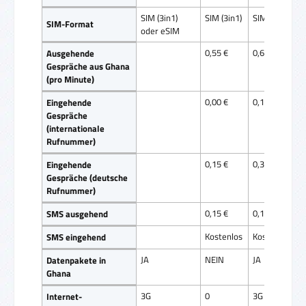
SIM (3in1)
SIM (3in1)
SIM (3in1)
SIM-Format
oder eSIM
0,55 €
0,69 €
Ausgehende
Gespräche aus Ghana
(pro Minute)
0,00 €
0,19 €
Eingehende
Gespräche
(internationale
Rufnummer)
0,15 €
0,34 €
Eingehende
Gespräche (deutsche
Rufnummer)
0,15 €
0,15 €
SMS ausgehend
Kostenlos
Kostenlos
SMS eingehend
JA
NEIN
JA
Datenpakete in
Ghana
3G
0
3G
Internet-