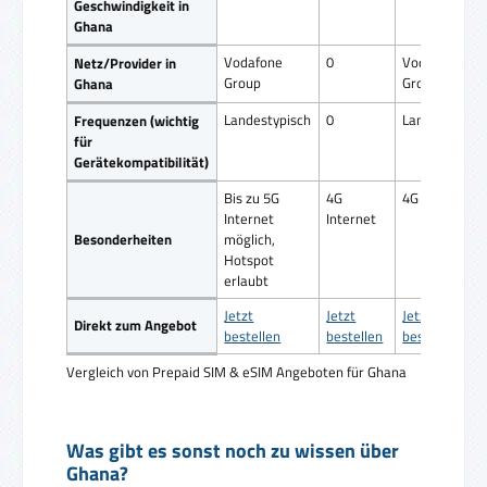
Geschwindigkeit in
Ghana
Vodafone
0
Vodafone
Netz/Provider in
Group
Group
Ghana
Landestypisch
0
Landestypisc
Frequenzen (wichtig
für
Gerätekompatibilität)
Bis zu 5G
4G
4G Internet
Internet
Internet
Besonderheiten
möglich,
Hotspot
erlaubt
Jetzt
Jetzt
Jetzt
Direkt zum Angebot
bestellen
bestellen
bestellen
Vergleich von Prepaid SIM & eSIM Angeboten für Ghana
Was gibt es sonst noch zu wissen über
Ghana?