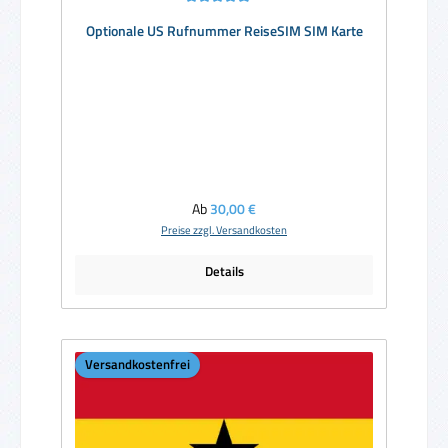
Durchschnittliche Bewertung von 5 von 5 Sternen
Optionale US Rufnummer ReiseSIM SIM Karte
Regulärer Preis:
Ab
30,00 €
Preise zzgl. Versandkosten
Details
Versandkostenfrei