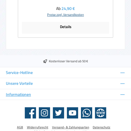
Regulärer Preis:
Ab
24,90 €
Preise zzgl. Versandkosten
Details
Kostenloser Versand ab 50 €
Service-Hotline
Unsere Vorteile
Informationen
Facebook
Instagram
Twitter
YouTube
WhatsApp
Website
AGB
Widerrufsrecht
Versand- & Zahlungsarten
Datenschutz