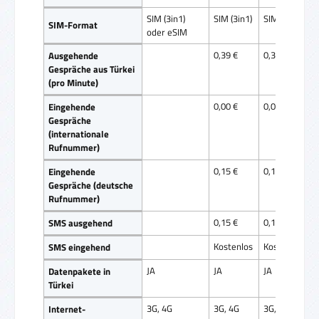
SIM (3in1)
SIM (3in1)
SIM (3in1)
SIM-Format
oder eSIM
0,39 €
0,39 €
Ausgehende
Gespräche aus Türkei
(pro Minute)
0,00 €
0,00 €
Eingehende
Gespräche
(internationale
Rufnummer)
0,15 €
0,15 €
Eingehende
Gespräche (deutsche
Rufnummer)
0,15 €
0,15 €
SMS ausgehend
Kostenlos
Kostenlos
SMS eingehend
JA
JA
JA
Datenpakete in
Türkei
3G, 4G
3G, 4G
3G, 4G
Internet-