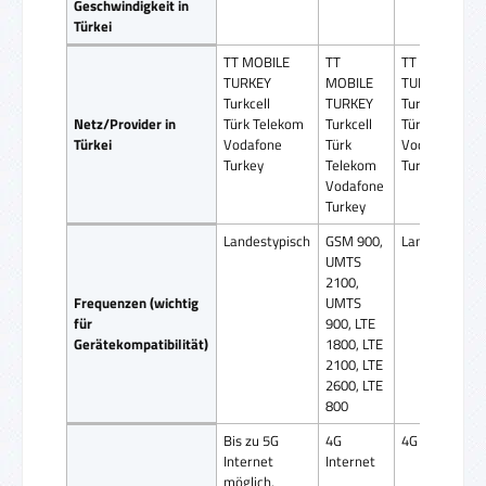
Geschwindigkeit in
Türkei
TT MOBILE
TT
TT MOBILE
TURKEY
MOBILE
TURKEY
Turkcell
TURKEY
Turkcell
Netz/Provider in
Türk Telekom
Turkcell
Türk Telekom
Türkei
Vodafone
Türk
Vodafone
Turkey
Telekom
Turkey
Vodafone
Turkey
Landestypisch
GSM 900,
Landestypisc
UMTS
2100,
Frequenzen (wichtig
UMTS
für
900, LTE
Gerätekompatibilität)
1800, LTE
2100, LTE
2600, LTE
800
Bis zu 5G
4G
4G Internet
Internet
Internet
möglich,