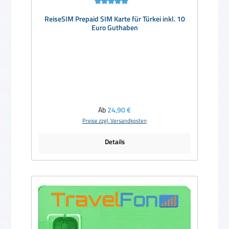
Durchschnittliche Bewertung von 5 von 5 Sternen
ReiseSIM Prepaid SIM Karte für Türkei inkl. 10
Euro Guthaben
Regulärer Preis:
Ab
24,90 €
Preise zzgl. Versandkosten
Details