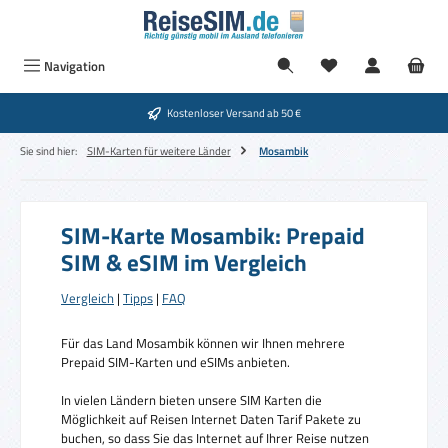
Zum Hauptinhalt springen
Navigation
Kostenloser Versand ab 50 €
Sie sind hier:
SIM-Karten für weitere Länder
Mosambik
SIM-Karte Mosambik: Prepaid
SIM & eSIM im Vergleich
Vergleich
|
Tipps
|
FAQ
Für das Land Mosambik können wir Ihnen mehrere
Prepaid SIM-Karten und eSIMs anbieten.
In vielen Ländern bieten unsere SIM Karten die
Möglichkeit auf Reisen Internet Daten Tarif Pakete zu
buchen, so dass Sie das Internet auf Ihrer Reise nutzen