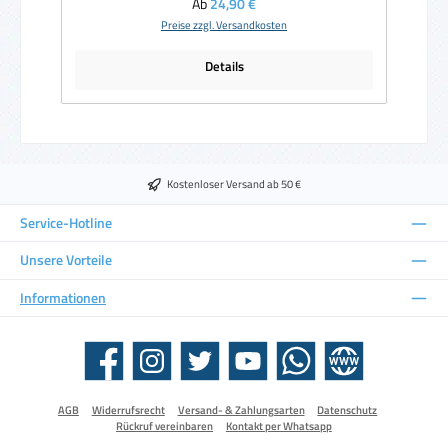
Regulärer Preis:
Ab
24,90 €
Preise zzgl. Versandkosten
Details
Kostenloser Versand ab 50 €
Service-Hotline
Unsere Vorteile
Informationen
Facebook
Instagram
Twitter
YouTube
WhatsApp
Website
AGB
Widerrufsrecht
Versand- & Zahlungsarten
Datenschutz
Rückruf vereinbaren
Kontakt per Whatsapp