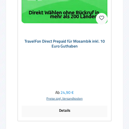
TravelFon Direct Prepaid für Mosambik inkl. 10
Euro Guthaben
Regulärer Preis:
Ab
24,90 €
Preise zzgl. Versandkosten
Details