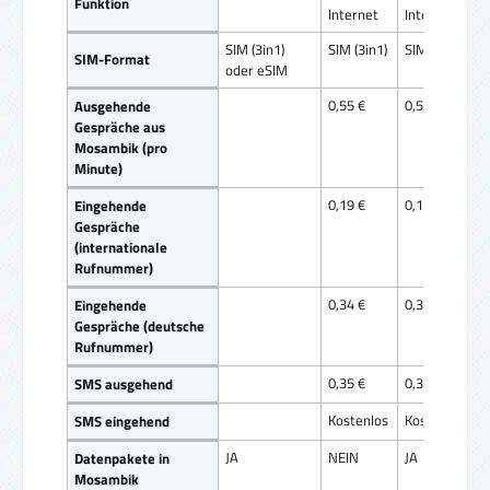
Funktion
Internet
Internet
SIM (3in1)
SIM (3in1)
SIM (3in1)
SIM-Format
oder eSIM
0,55 €
0,55 €
Ausgehende
Gespräche aus
Mosambik (pro
Minute)
0,19 €
0,19 €
Eingehende
Gespräche
(internationale
Rufnummer)
0,34 €
0,34 €
Eingehende
Gespräche (deutsche
Rufnummer)
0,35 €
0,35 €
SMS ausgehend
Kostenlos
Kostenlos
SMS eingehend
JA
NEIN
JA
Datenpakete in
Mosambik