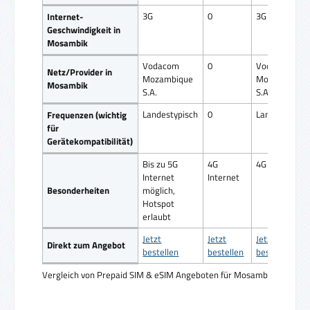
3G
0
3G
Internet-
Geschwindigkeit in
Mosambik
Vodacom
0
Vodacom
Netz/Provider in
Mozambique
Mozambique
Mosambik
S.A.
S.A.
Landestypisch
0
Landestypisc
Frequenzen (wichtig
für
Gerätekompatibilität)
Bis zu 5G
4G
4G Internet
Internet
Internet
Besonderheiten
möglich,
Hotspot
erlaubt
Jetzt
Jetzt
Jetzt
Direkt zum Angebot
bestellen
bestellen
bestellen
Vergleich von Prepaid SIM & eSIM Angeboten für Mosambik