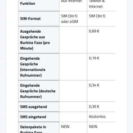
Nur Internet
Telefon &
Funktion
Internet
SIM (3in1)
SIM (3in1)
SIM-Format
oder eSIM
0,69 €
Ausgehende
Gespräche aus
Burkina Faso (pro
Minute)
0,19 €
Eingehende
Gespräche
(internationale
Rufnummer)
0,34 €
Eingehende
Gespräche (deutsche
Rufnummer)
0,35 €
SMS ausgehend
Kostenlos
SMS eingehend
NEIN
NEIN
Datenpakete in
Burkina Faso