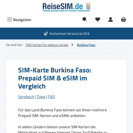
Zum Hauptinhalt springen
Navigation
Kostenloser Versand ab 50 €
Sie sind hier:
SIM-Karten für weitere Länder
Burkina Faso
SIM-Karte Burkina Faso:
Prepaid SIM & eSIM im
Vergleich
Vergleich
|
Tipps
|
FAQ
Für das Land Burkina Faso können wir Ihnen mehrere
Prepaid SIM-Karten und eSIMs anbieten.
In vielen Ländern bieten unsere SIM Karten die
Möglichkeit auf Reisen Internet Daten Tarif Pakete zu