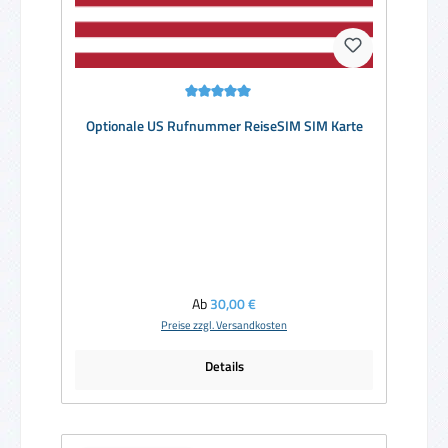
Durchschnittliche Bewertung von 5 von 5 Sternen
Optionale US Rufnummer ReiseSIM SIM Karte
Regulärer Preis:
Ab
30,00 €
Preise zzgl. Versandkosten
Details