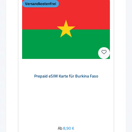
Versandkostenfrei
Prepaid eSIM Karte für Burkina Faso
Regulärer Preis:
Ab
8,90 €